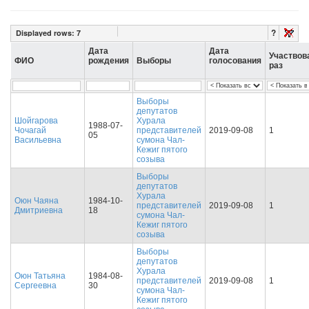
?
Displayed rows:
7
Дата
Дата
Участвов
ФИО
рождения
Выборы
голосования
раз
Выборы
депутатов
Шойгарова
Хурала
1988-07-
Чочагай
представителей
2019-09-08
1
05
Васильевна
сумона Чал-
Кежиг пятого
созыва
Выборы
депутатов
Хурала
Оюн Чаяна
1984-10-
представителей
2019-09-08
1
Дмитриевна
18
сумона Чал-
Кежиг пятого
созыва
Выборы
депутатов
Хурала
Оюн Татьяна
1984-08-
представителей
2019-09-08
1
Сергеевна
30
сумона Чал-
Кежиг пятого