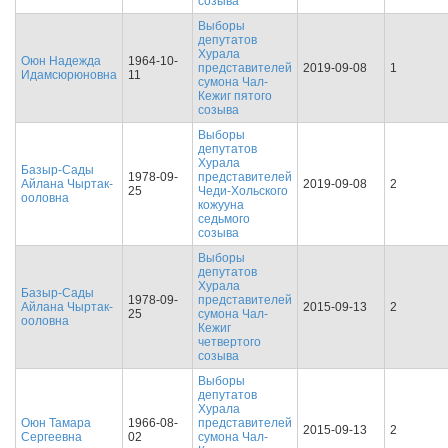
созыва
Выборы
депутатов
Хурала
Оюн Надежда
1964-10-
представителей
2019-09-08
1
Идамсюрюновна
11
сумона Чал-
Кежиг пятого
созыва
Выборы
депутатов
Хурала
Базыр-Сады
1978-09-
представителей
Айлана Чыртак-
2019-09-08
2
25
Чеди-Хольского
ооловна
кожууна
седьмого
созыва
Выборы
депутатов
Хурала
Базыр-Сады
1978-09-
представителей
Айлана Чыртак-
2015-09-13
2
25
сумона Чал-
ооловна
Кежиг
четвертого
созыва
Выборы
депутатов
Хурала
Оюн Тамара
1966-08-
представителей
2015-09-13
2
Сергеевна
02
сумона Чал-