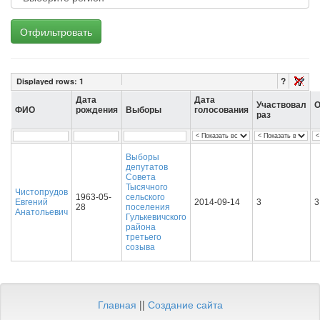
Отфильтровать
?
Displayed rows:
1
Дата
Дата
Участвовал
О
ФИО
рождения
Выборы
голосования
раз
Выборы
депутатов
Совета
Тысячного
Чистопрудов
1963-05-
сельского
Евгений
2014-09-14
3
3
28
поселения
Анатольевич
Гулькевичского
района
третьего
созыва
Главная
||
Создание сайта