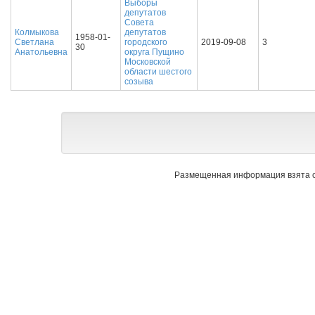
Выборы
депутатов
Совета
Колмыкова
депутатов
1958-01-
Светлана
городского
2019-09-08
3
30
Анатольевна
округа Пущино
Московской
области шестого
созыва
Размещенная информация взята с