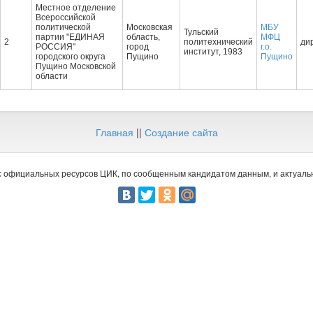
Местное отделение
Всероссийской
политической
Московская
МБУ
Тульский
партии "ЕДИНАЯ
область,
МФЦ
2
политехнический
ди
РОССИЯ"
город
г.о.
институт, 1983
городского округа
Пущино
Пущино
Пущино Московской
области
Главная
||
Создание сайта
 официальных ресурсов ЦИК, по сообщенным кандидатом данным, и актуальн