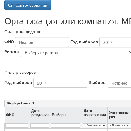
Список голосований
Организация или компания: М
Фильтр кандидатов
ФИО
Год выборов
Регион
Фильтр выборов
Год выборов
Выборы
Displayed rows:
1
Дата
Дата
Участвовал
ФИО
рождения
Выборы
голосования
раз