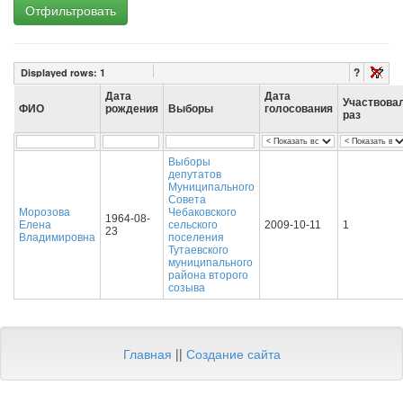
Отфильтровать
?
Displayed rows:
1
Дата
Дата
Участвова
ФИО
рождения
Выборы
голосования
раз
Выборы
депутатов
Муниципального
Совета
Морозова
Чебаковского
1964-08-
Елена
сельского
2009-10-11
1
23
Владимировна
поселения
Тутаевского
муниципального
района второго
созыва
Главная
||
Создание сайта