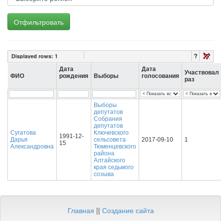
Отфильтровать
?
Displayed rows:
1
Дата
Дата
Участвовал
ФИО
рождения
Выборы
голосования
раз
Выборы
депутатов
Собрания
депутатов
Сугатова
Ключевского
1991-12-
Дарья
сельсовета
2017-09-10
1
15
Александровна
Тюменцевского
района
Алтайского
края седьмого
созыва
Главная
||
Создание сайта