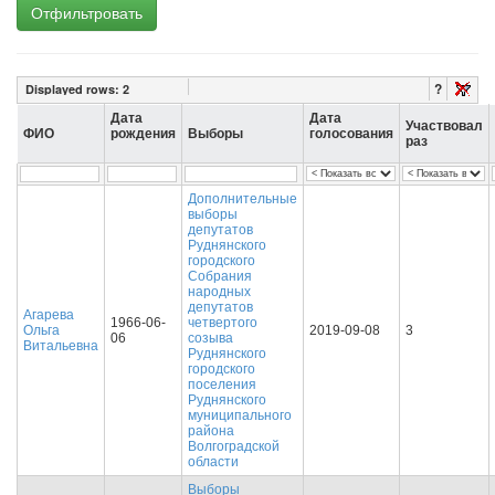
Отфильтровать
?
Displayed rows:
2
Дата
Дата
Участвовал
ФИО
рождения
Выборы
голосования
раз
Дополнительные
выборы
депутатов
Руднянского
городского
Собрания
народных
депутатов
Агарева
1966-06-
четвертого
Ольга
2019-09-08
3
06
созыва
Витальевна
Руднянского
городского
поселения
Руднянского
муниципального
района
Волгоградской
области
Выборы