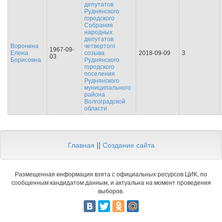
депутатов
Руднянского
городского
Собрания
народных
депутатов
Воронина
четвертого
1967-09-
Елена
созыва
2018-09-09
3
03
Борисовна
Руднянского
городского
поселения
Руднянского
муниципального
района
Волгоградской
области
Главная
||
Создание сайта
Размещенная информация взята с официальных ресурсов ЦИК, по
сообщенным кандидатом данным, и актуальна на момент проведения
выборов.