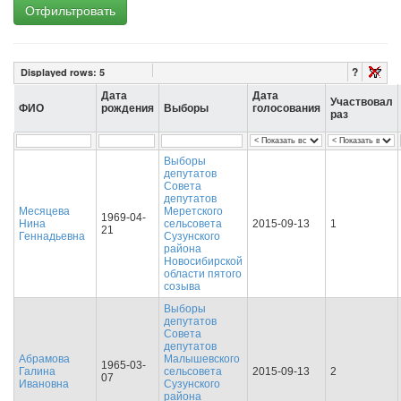
Отфильтровать
?
Displayed rows:
5
Дата
Дата
Участвовал
ФИО
рождения
Выборы
голосования
раз
Выборы
депутатов
Совета
депутатов
Месяцева
Меретского
1969-04-
Нина
сельсовета
2015-09-13
1
21
Геннадьевна
Сузунского
района
Новосибирской
области пятого
созыва
Выборы
депутатов
Совета
депутатов
Абрамова
Малышевского
1965-03-
Галина
сельсовета
2015-09-13
2
07
Ивановна
Сузунского
района