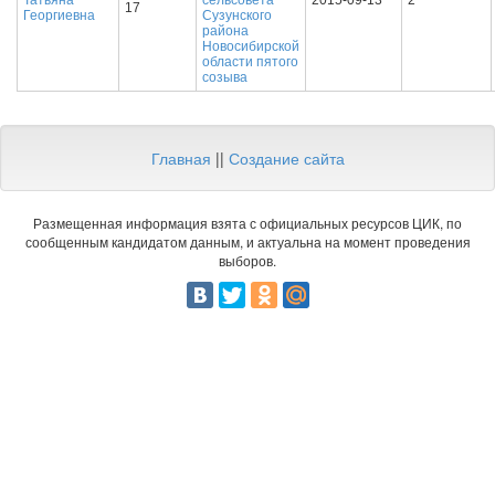
Татьяна
сельсовета
2015-09-13
2
17
Георгиевна
Сузунского
района
Новосибирской
области пятого
созыва
Главная
||
Создание сайта
Размещенная информация взята с официальных ресурсов ЦИК, по
сообщенным кандидатом данным, и актуальна на момент проведения
выборов.