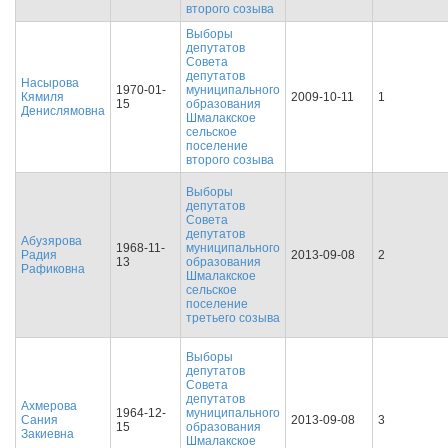
второго созыва
Выборы
депутатов
Совета
депутатов
Насырова
1970-01-
муниципального
Кямиля
2009-10-11
1
15
образования
Денислямовна
Шмалакское
сельское
поселение
второго созыва
Выборы
депутатов
Совета
депутатов
Абузярова
1968-11-
муниципального
Радия
2013-09-08
2
13
образования
Рафиковна
Шмалакское
сельское
поселение
третьего созыва
Выборы
депутатов
Совета
депутатов
Ахмерова
1964-12-
муниципального
Сания
2013-09-08
3
15
образования
Закиевна
Шмалакское