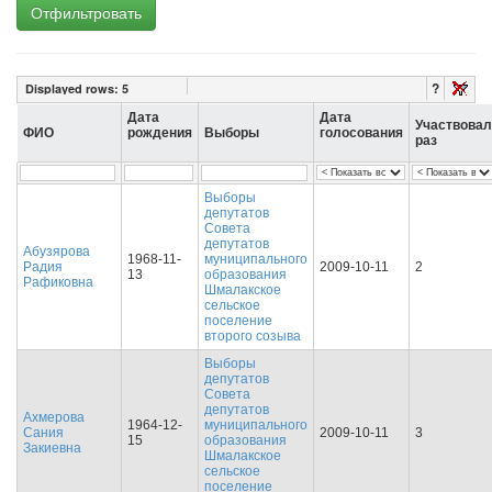
Отфильтровать
?
Displayed rows:
5
Дата
Дата
Участвовал
ФИО
рождения
Выборы
голосования
раз
Выборы
депутатов
Совета
депутатов
Абузярова
1968-11-
муниципального
Радия
2009-10-11
2
13
образования
Рафиковна
Шмалакское
сельское
поселение
второго созыва
Выборы
депутатов
Совета
депутатов
Ахмерова
1964-12-
муниципального
Сания
2009-10-11
3
15
образования
Закиевна
Шмалакское
сельское
поселение