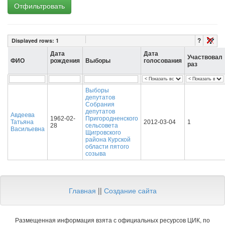
Отфильтровать
?
Displayed rows:
1
Дата
Дата
Участвовал
ФИО
рождения
Выборы
голосования
раз
Выборы
депутатов
Собрания
депутатов
Авдеева
1962-02-
Пригородненского
Татьяна
2012-03-04
1
28
сельсовета
Васильевна
Щигровского
района Курской
области пятого
созыва
Главная
||
Создание сайта
Размещенная информация взята с официальных ресурсов ЦИК, по