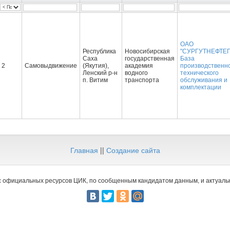
ОАО
Республика
Новосибирская
"СУРГУТНЕФТЕГ
Саха
государственная
База
2
Самовыдвижение
(Якутия),
академия
производственн
Ленский р-н
водного
технического
п. Витим
транспорта
обслуживания и
комплектации
Главная
||
Создание сайта
 официальных ресурсов ЦИК, по сообщенным кандидатом данным, и актуальн