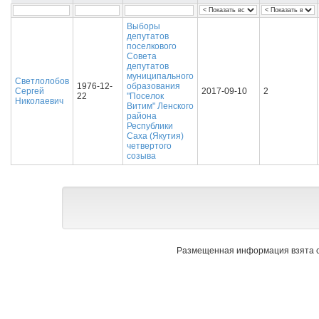
Выборы
депутатов
поселкового
Совета
депутатов
муниципального
Светлолобов
1976-12-
образования
Сергей
2017-09-10
2
22
"Поселок
Николаевич
Витим" Ленского
района
Республики
Саха (Якутия)
четвертого
созыва
Размещенная информация взята с