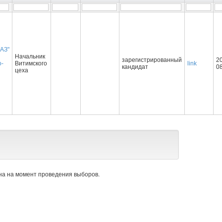
АЗ"
Начальник
зарегистрированный
2
о-
Витимского
link
кандидат
0
цеха
а на момент проведения выборов.