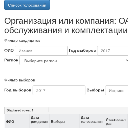
Список голосований
Организация или компания: О
обслуживания и комплектации
Фильтр кандидатов
ФИО
Год выборов
Регион
Фильтр выборов
Год выборов
Выборы
Displayed rows:
1
Дата
Дата
Участвовал
ФИО
рождения
Выборы
голосования
раз