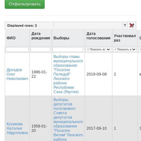
Отфильтровать
?
Displayed rows:
2
Дата
Дата
Участвовал
ФИО
рождения
Выборы
голосования
раз
Выборы главы
муниципального
образования
Дроздов
"Поселок
1986-01-
Олег
Пеледуй"
2019-09-08
2
22
Николаевич
Ленского
района
Республики
Саха (Якутия)
Выборы
депутатов
поселкового
Совета
депутатов
муниципального
Кузакова
1958-01-
образования
Наталья
2017-09-10
1
20
"Поселок
Абдулловна
Витим" Ленского
района