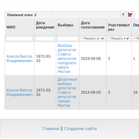
?
Displayed rows:
2
Дата
Дата
Выборы
Участвовал
Ок
ФИО
рождения
голосования
раз
Выборы
депутатов
Совета
Консов Виктор
1972-03-
депутатов
2019-09-08
3
1
Владимирович
10
городского
округа
Реутов
Досрочные
выборы
депутатов
Консов Виктор
1972-03-
Совета
2014-08-03
3
18
Владимирович
10
депутатов
города
Реутов
Главная
||
Создание сайта