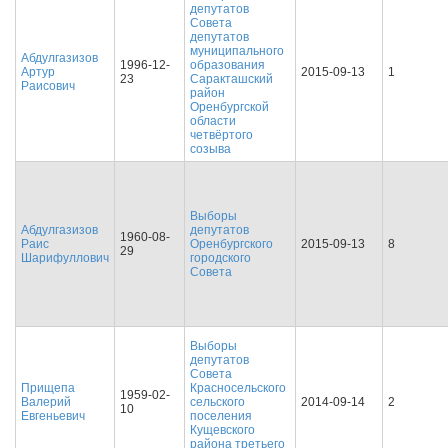
депутатов
Совета
депутатов
муниципального
Абдулгазизов
1996-12-
образования
Артур
2015-09-13
1
23
Саракташский
Раисович
район
Оренбургской
области
четвёртого
созыва
Выборы
Абдулгазизов
депутатов
1960-08-
Раис
Оренбургского
2015-09-13
8
29
Шарифуллович
городского
Совета
Выборы
депутатов
Совета
Прищепа
Красносельского
1959-02-
Валерий
сельского
2014-09-14
2
10
Евгеньевич
поселения
Кущевского
района третьего