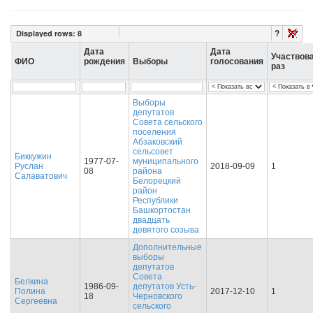
?
Displayed rows:
8
Дата
Дата
Участвов
ФИО
рождения
Выборы
голосования
раз
Выборы
депутатов
Совета сельского
поселения
Абзаковский
сельсовет
Биккужин
1977-07-
муниципального
Руслан
2018-09-09
1
08
района
Салаватович
Белорецкий
район
Республики
Башкортостан
двадцать
девятого созыва
Дополнительные
выборы
депутатов
Совета
Белкина
1986-09-
депутатов Усть-
Полина
2017-12-10
1
18
Черновского
Сергеевна
сельского