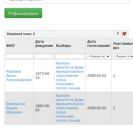
Отфильтровать
?
Displayed rows:
2
Дата
Дата
Участвова
ФИО
рождения
Выборы
голосования
раз
Выборы
депутатов Думы
Абрамов
муниципального
1973-04-
Денис
образования
2008-03-02
1
15
Александрович
город
Алапаевск
пятого созыва
Выборы
депутатов Думы
Емельянов
муниципального
1960-08-
Вадим
образования
2008-03-02
1
03
Иванович
город
Алапаевск
пятого созыва