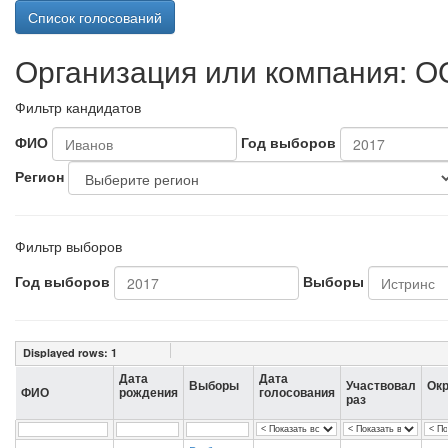
Список голосований
Организация или компания: О
Фильтр кандидатов
ФИО
Год выборов
Регион
Фильтр выборов
Год выборов
Выборы
Displayed rows:
1
Дата
Дата
Выборы
Участвовал
Окр
ФИО
рождения
голосования
раз