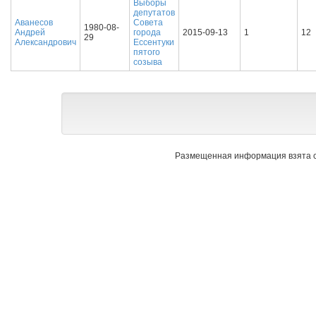
Выборы
депутатов
Аванесов
Совета
1980-08-
Андрей
города
2015-09-13
1
12
29
Александрович
Ессентуки
пятого
созыва
Размещенная информация взята с