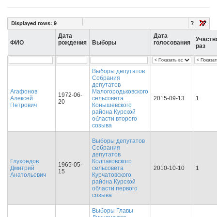
?
Displayed rows:
9
Дата
Дата
Участв
ФИО
рождения
Выборы
голосования
раз
Выборы депутатов
Собрания
депутатов
Агафонов
Малогородьковского
1972-06-
Алексей
сельсовета
2015-09-13
1
20
Петрович
Конышевского
района Курской
области второго
созыва
Выборы депутатов
Собрания
депутатов
Глухоедов
Колпаковского
1965-05-
Дмитрий
сельсовета
2010-10-10
1
15
Анатольевич
Курчатовского
района Курской
области первого
созыва
Выборы Главы