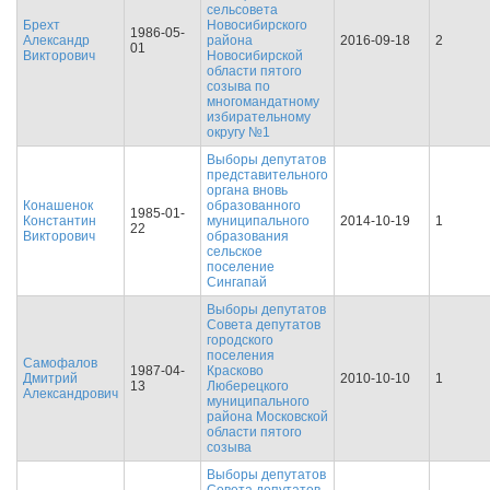
сельсовета
Брехт
Новосибирского
1986-05-
Александр
района
2016-09-18
2
01
Викторович
Новосибирской
области пятого
созыва по
многомандатному
избирательному
округу №1
Выборы депутатов
представительного
органа вновь
Конашенок
образованного
1985-01-
Константин
муниципального
2014-10-19
1
22
Викторович
образования
сельское
поселение
Сингапай
Выборы депутатов
Совета депутатов
городского
поселения
Самофалов
1987-04-
Красково
Дмитрий
2010-10-10
1
13
Люберецкого
Александрович
муниципального
района Московской
области пятого
созыва
Выборы депутатов