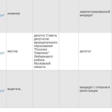
зарегистрированный
инженер
гра"
кандидат
депутат Совета
депутатов
муниципального
образования
"Поселок
мастер
депутат
гра"
Томилино"
Люберецкого
района
Московской
области
кандидат с отказом в
водитель
гра"
регистрации