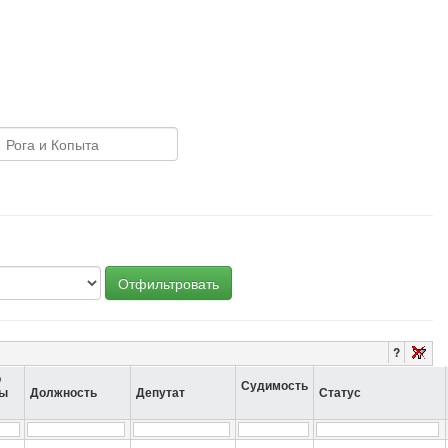
Отфильтровать
?
о
Судимость
ты
Должность
Депутат
Статус