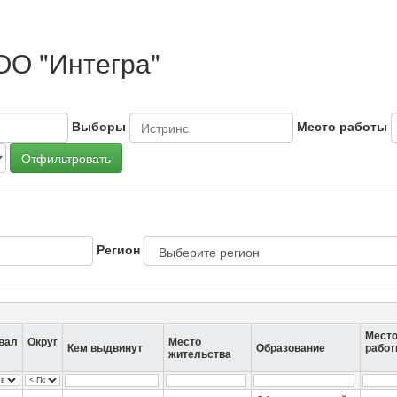
ОО "Интегра"
Выборы
Место работы
Отфильтровать
Регион
Мест
вал
Округ
Место
Кем выдвинут
Образование
рабо
жительства