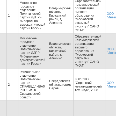
Образовательной
Московское
некоммерческой
городское
Владимирская
организации
отделение
область,
высшего
Политической
ООО
1
Киржачский
образования
партии ЛДПР -
"Инте
район, д.
"Московский
Либерально-
Аленино
открытый
демократической
институт" ОАНО
партии России
"МОИ"
Образовательной
Московское
некоммерческой
городское
Владимирская
организации
отделение
область,
высшего
Политической
ООО
1
Киржачский
образования
партии ЛДПР -
"Инте
район, д.
"Московский
Либерально-
Аленино
открытый
демократической
институт" ОАНО
партии России
"МОИ"
Региональное
отделение
Политической
ГОУ СПО
Свердловская
партии
"Серовский
ООО
2
область, город
СПРАВЕДЛИВАЯ
металлургический
"Инте
Серов
РОССИЯ в
техникум", 2008
Свердловской
области