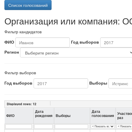
Список голосований
Организация или компания: О
Фильтр кандидатов
ФИО
Год выборов
Регион
Фильтр выборов
Год выборов
Выборы
Displayed rows:
12
Дата
Дата
Участво
ФИО
рождения
Выборы
голосования
раз