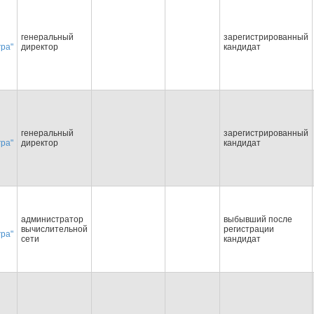
генеральный
зарегистрированный
гра"
директор
кандидат
генеральный
зарегистрированный
гра"
директор
кандидат
администратор
выбывший после
вычислительной
регистрации
гра"
сети
кандидат