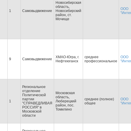
Новосибирская
область,
ООО
1
Самовыдвижение
Новосибирский
"Инте
район, ст.
Мочище
ХМАО-Югра, г.
среднее
ООО
9
Самовыдвижение
Нефтеюганск
профессиональное
"Инте
Региональное
отделение
Московская
Политической
область,
партии
среднее (полное)
ООО
1
Люберецкий
"СПРАВЕДЛИВАЯ
общее
"Инте
район, пос.
РОССИЯ" в
Томилино
Московской
области