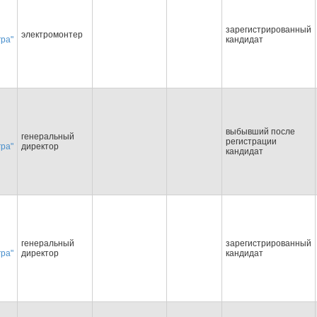
зарегистрированный
электромонтер
гра"
кандидат
выбывший после
генеральный
регистрации
гра"
директор
кандидат
генеральный
зарегистрированный
гра"
директор
кандидат