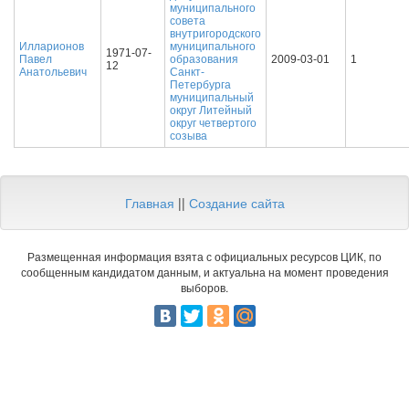
муниципального
совета
внутригородского
Илларионов
муниципального
1971-07-
Павел
образования
2009-03-01
1
12
Анатольевич
Санкт-
Петербурга
муниципальный
округ Литейный
округ четвертого
созыва
Главная
||
Создание сайта
Размещенная информация взята с официальных ресурсов ЦИК, по
сообщенным кандидатом данным, и актуальна на момент проведения
выборов.