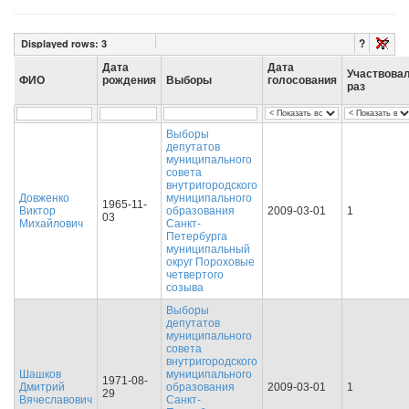
?
Displayed rows:
3
Дата
Дата
Участвова
ФИО
рождения
Выборы
голосования
раз
Выборы
депутатов
муниципального
совета
внутригородского
Довженко
муниципального
1965-11-
Виктор
образования
2009-03-01
1
03
Михайлович
Санкт-
Петербурга
муниципальный
округ Пороховые
четвертого
созыва
Выборы
депутатов
муниципального
совета
внутригородского
Шашков
муниципального
1971-08-
Дмитрий
образования
2009-03-01
1
29
Вячеславович
Санкт-