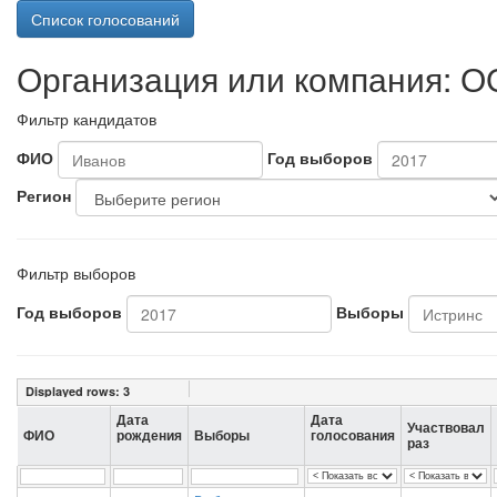
Список голосований
Организация или компания: О
Фильтр кандидатов
ФИО
Год выборов
Регион
Фильтр выборов
Год выборов
Выборы
Displayed rows:
3
Дата
Дата
Участвовал
ФИО
рождения
Выборы
голосования
раз