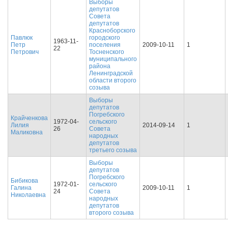
Выборы
депутатов
Совета
депутатов
Красноборского
Павлюк
городского
1963-11-
Петр
поселения
2009-10-11
1
22
Петрович
Тосненского
муниципального
района
Ленинградской
области второго
созыва
Выборы
депутатов
Погребского
Крайченкова
1972-04-
сельского
Лилия
2014-09-14
1
26
Совета
Маликовна
народных
депутатов
третьего созыва
Выборы
депутатов
Погребского
Бибикова
1972-01-
сельского
Галина
2009-10-11
1
24
Совета
Николаевна
народных
депутатов
второго созыва