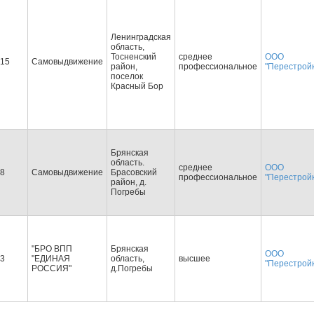
Ленинградская
область,
Тосненский
среднее
ООО
15
Самовыдвижение
район,
профессиональное
"Перестрой
поселок
Красный Бор
Брянская
область.
среднее
ООО
8
Самовыдвижение
Брасовский
профессиональное
"Перестрой
район, д.
Погребы
"БРО ВПП
Брянская
ООО
3
"ЕДИНАЯ
область,
высшее
"Перестрой
РОССИЯ"
д.Погребы