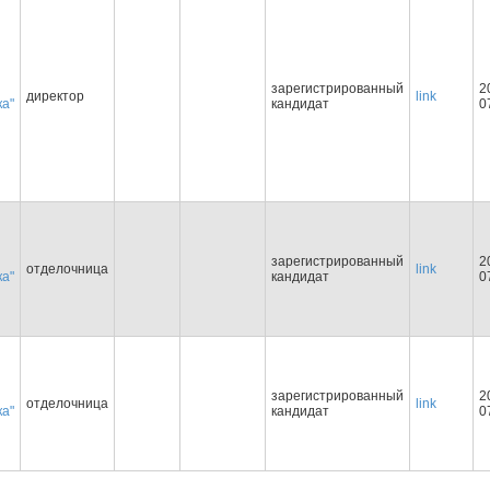
зарегистрированный
2
директор
link
ка"
кандидат
0
зарегистрированный
2
отделочница
link
ка"
кандидат
0
зарегистрированный
2
отделочница
link
ка"
кандидат
0