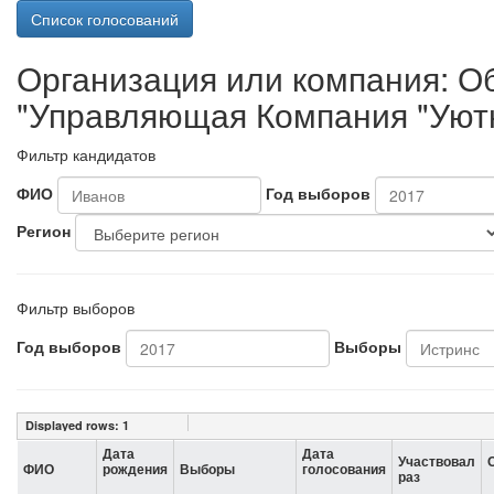
Список голосований
Организация или компания: О
"Управляющая Компания "Уют
Фильтр кандидатов
ФИО
Год выборов
Регион
Фильтр выборов
Год выборов
Выборы
Displayed rows:
1
Дата
Дата
Участвовал
ФИО
рождения
Выборы
голосования
раз