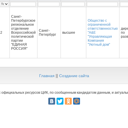
Санкт-
Петербургское
Общество с
региональное
ограниченной
отделение
ответственностью
дир
Санкт-
62
Всероссийской
высшее
"A&E
по
Петербург
политической
"Управляющая
раз
партии
Компания
"ЕДИНАЯ
"Уютный дом"
РОССИЯ"
Главная
||
Создание сайта
 официальных ресурсов ЦИК, по сообщенным кандидатом данным, и актуальн