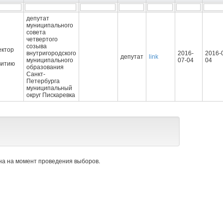
депутат
муниципального
совета
четвертого
созыва
ектор
внутригородского
2016-
2016-
депутат
link
муниципального
07-04
04
витию
образования
Санкт-
Петербурга
муниципальный
округ Пискаревка
а на момент проведения выборов.