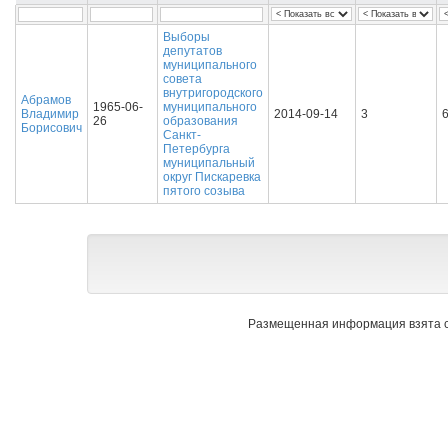
Выборы
депутатов
муниципального
совета
внутригородского
Абрамов
1965-06-
муниципального
Владимир
2014-09-14
3
26
образования
Борисович
Санкт-
Петербурга
муниципальный
округ Пискаревка
пятого созыва
Размещенная информация взята с