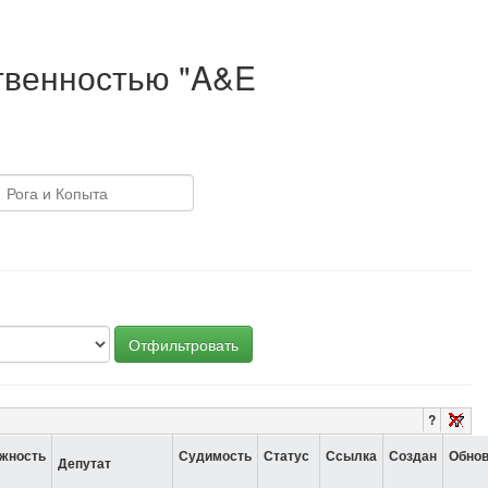
твенностью "A&E
Отфильтровать
?
жность
Судимость
Статус
Ссылка
Создан
Обно
Депутат