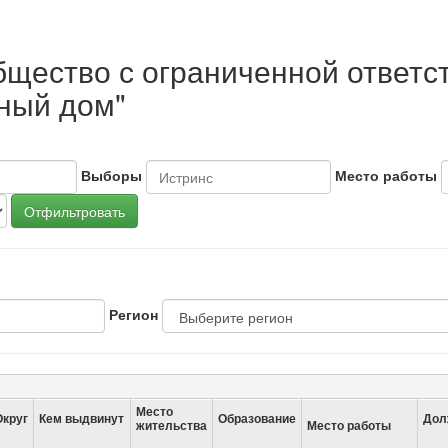
бщество с ограниченной ответс
ный дом"
Выборы
Место работы
Отфильтровать
Регион
Место
Округ
Кем выдвинут
Образование
Дол
жительства
Место работы