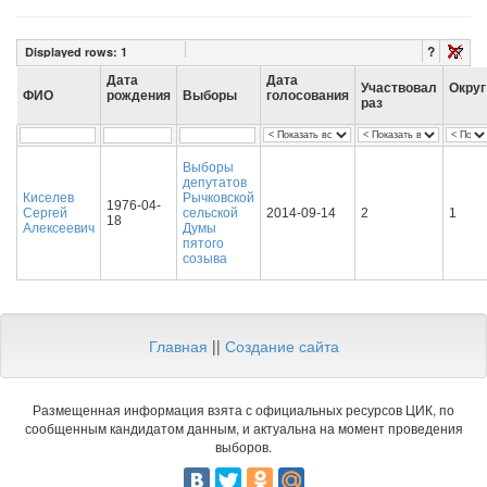
?
Displayed rows:
1
Дата
Дата
Участвовал
Округ
ФИО
рождения
Выборы
голосования
раз
Выборы
депутатов
Киселев
Рычковской
1976-04-
Сергей
сельской
2014-09-14
2
1
18
Алексеевич
Думы
пятого
созыва
Главная
||
Создание сайта
Размещенная информация взята с официальных ресурсов ЦИК, по
сообщенным кандидатом данным, и актуальна на момент проведения
выборов.