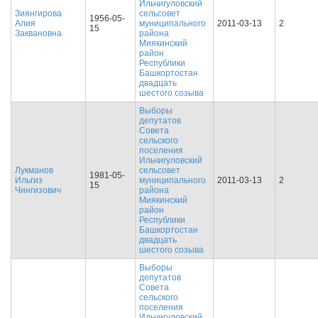
Ильчигуловский
Зиянгирова
сельсовет
1956-05-
Алия
муниципального
2011-03-13
2
15
Заквановна
района
Миякинский
район
Республики
Башкортостан
двадцать
шестого созыва
Выборы
депутатов
Совета
сельского
поселения
Ильчигуловский
Лукманов
сельсовет
1981-05-
Ильгиз
муниципального
2011-03-13
2
15
Чингизович
района
Миякинский
район
Республики
Башкортостан
двадцать
шестого созыва
Выборы
депутатов
Совета
сельского
поселения
Ильчигуловский