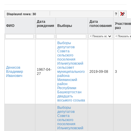
?
Displayed rows:
30
Дата
Дата
Участво
ФИО
рождения
Выборы
голосования
раз
Выборы
депутатов
Совета
сельского
поселения
Ильчигуловский
Денисов
сельсовет
1967-04-
Владимир
муниципального
2019-09-08
3
27
Иванович
района
Миякинский
район
Республики
Башкортостан
двадцать
восьмого созыва
Выборы
депутатов
Совета
сельского
поселения
Ильчигуловский