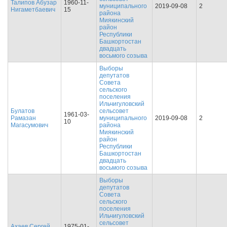
Талипов Абузар
1960-11-
муниципального
2019-09-08
2
Нигаметбаевич
15
района
Миякинский
район
Республики
Башкортостан
двадцать
восьмого созыва
Выборы
депутатов
Совета
сельского
поселения
Ильчигуловский
Булатов
сельсовет
1961-03-
Рамазан
муниципального
2019-09-08
2
10
Магасумович
района
Миякинский
район
Республики
Башкортостан
двадцать
восьмого созыва
Выборы
депутатов
Совета
сельского
поселения
Ильчигуловский
сельсовет
Ахаев Сергей
1975-01-