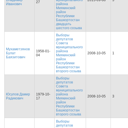
Владимир
муниципального
2013-09-08
3
27
Иванович
района
Миякинский
район
Республики
Башкортостан
двадцать
шестого созыва
Выборы
депутатов
Совета
муниципального
Мухаметзянов
1958-01-
района
Булат
2008-10-05
1
04
Миякинский
Баязитович
район
Республики
Башкортостан
второго созыва
Выборы
депутатов
Совета
муниципального
Юсупов Дамир
1979-10-
района
2008-10-05
3
Радикович
17
Миякинский
район
Республики
Башкортостан
второго созыва
Выборы
депутатов