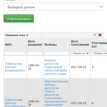
Отфильтровать
?
Displayed rows:
2
Дата
Дата
Участвова
ФИО
рождения
Выборы
голосования
раз
Выборы
Товбулатова
депутатов
1995-04-
Евгения
Саратовской
2017-09-10
9
28
Владимировна
областной Думы
шестого созыва
Дополнительные
выборы
депутатов
Совета
депутатов
Галаховского
Товбулатова
1995-04-
муниципального
Евгения
2017-09-10
9
28
образования
Владимировна