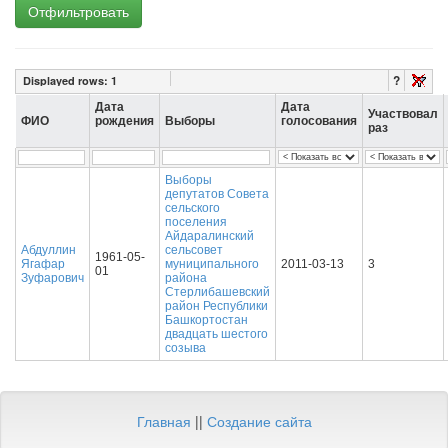
Отфильтровать
?
Displayed rows:
1
Дата
Дата
Участвовал
ФИО
рождения
Выборы
голосования
раз
Выборы
депутатов Совета
сельского
поселения
Айдаралинский
Абдуллин
сельсовет
1961-05-
Ягафар
муниципального
2011-03-13
3
01
Зуфарович
района
Стерлибашевский
район Республики
Башкортостан
двадцать шестого
созыва
Главная
||
Создание сайта