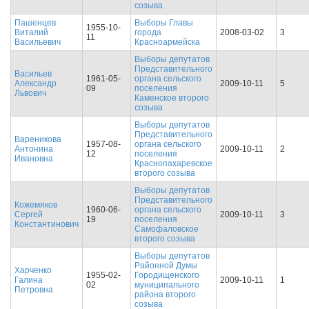
созыва
Пашенцев
Выборы Главы
1955-10-
Виталий
города
2008-03-02
3
11
Васильевич
Красноармейска
Выборы депутатов
Представительного
Васильев
1961-05-
органа сельского
Александр
2009-10-11
5
09
поселения
Львович
Каменское второго
созыва
Выборы депутатов
Представительного
Вареникова
1957-08-
органа сельского
Антонина
2009-10-11
2
12
поселения
Ивановна
Краснопахаревское
второго созыва
Выборы депутатов
Представительного
Кожемяков
1960-06-
органа сельского
Сергей
2009-10-11
3
19
поселения
Константинович
Самофаловское
второго созыва
Выборы депутатов
Районной Думы
Харченко
1955-02-
Городищенского
Галина
2009-10-11
1
02
муниципального
Петровна
района второго
созыва