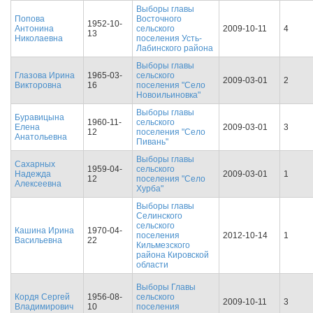
Выборы главы
Попова
Восточного
1952-10-
Антонина
сельского
2009-10-11
4
13
Николаевна
поселения Усть-
Лабинского района
Выборы главы
Глазова Ирина
1965-03-
сельского
2009-03-01
2
Викторовна
16
поселения "Село
Новоильиновка"
Выборы главы
Буравицына
1960-11-
сельского
Елена
2009-03-01
3
12
поселения "Село
Анатольевна
Пивань"
Выборы главы
Сахарных
1959-04-
сельского
Надежда
2009-03-01
1
12
поселения "Село
Алексеевна
Хурба"
Выборы главы
Селинского
сельского
Кашина Ирина
1970-04-
поселения
2012-10-14
1
Васильевна
22
Кильмезского
района Кировской
области
Выборы Главы
Кордя Сергей
1956-08-
сельского
2009-10-11
3
Владимирович
10
поселения