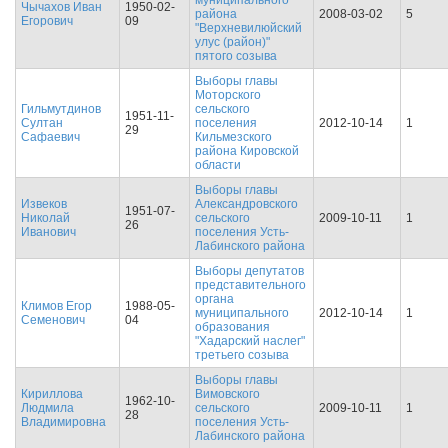
муниципального
Чычахов Иван
1950-02-
района
2008-03-02
5
Егорович
09
"Верхневилюйский
улус (район)"
пятого созыва
Выборы главы
Моторского
Гильмутдинов
сельского
1951-11-
Султан
поселения
2012-10-14
1
29
Сафаевич
Кильмезского
района Кировской
области
Выборы главы
Извеков
Александровского
1951-07-
Николай
сельского
2009-10-11
1
26
Иванович
поселения Усть-
Лабинского района
Выборы депутатов
представительного
органа
Климов Егор
1988-05-
муниципального
2012-10-14
1
Семенович
04
образования
"Хадарский наслег"
третьего созыва
Выборы главы
Кириллова
Вимовского
1962-10-
Людмила
сельского
2009-10-11
1
28
Владимировна
поселения Усть-
Лабинского района