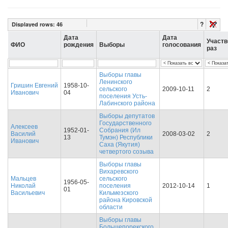
?
Displayed rows:
46
Дата
Дата
Участв
ФИО
рождения
Выборы
голосования
раз
Выборы главы
Ленинского
Гришин Евгений
1958-10-
сельского
2009-10-11
2
Иванович
04
поселения Усть-
Лабинского района
Выборы депутатов
Государственного
Алексеев
1952-01-
Собрания (Ил
Василий
2008-03-02
2
13
Тумэн) Республики
Иванович
Саха (Якутия)
четвертого созыва
Выборы главы
Вихаревского
Мальцев
сельского
1956-05-
Николай
поселения
2012-10-14
1
01
Васильевич
Кильмезского
района Кировской
области
Выборы главы
Большепорекского