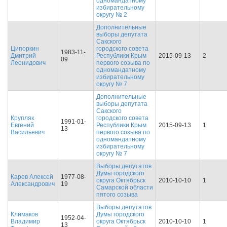
одномандатному
избирательному
округу № 2
Дополнительные
выборы депутата
Сакского
Ципоркин
городского совета
1983-11-
Дмитрий
Республики Крым
2015-09-13
2
09
Леонидович
первого созыва по
одномандатному
избирательному
округу № 7
Дополнительные
выборы депутата
Сакского
Крупляк
городского совета
1991-01-
Евгений
Республики Крым
2015-09-13
1
13
Васильевич
первого созыва по
одномандатному
избирательному
округу № 7
Выборы депутатов
Думы городского
Карев Алексей
1977-08-
округа Октябрьск
2010-10-10
1
Александрович
19
Самарской области
пятого созыва
Выборы депутатов
Климаков
Думы городского
1952-04-
Владимир
округа Октябрьск
2010-10-10
1
13