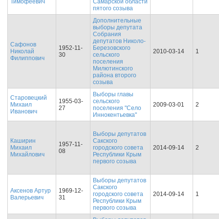
Тимофеевич
Самарской области
пятого созыва
Дополнительные
выборы депутата
Собрания
депутатов Николо-
Сафонов
1952-11-
Березовского
Николай
2010-03-14
1
30
сельского
Филиппович
поселения
Милютинского
района второго
созыва
Выборы главы
Старовецкий
1955-03-
сельского
Михаил
2009-03-01
2
27
поселения "Село
Иванович
Иннокентьевка"
Выборы депутатов
Каширин
Сакского
1957-11-
Михаил
городского совета
2014-09-14
2
08
Михайлович
Республики Крым
первого созыва
Выборы депутатов
Сакского
Аксенов Артур
1969-12-
городского совета
2014-09-14
1
Валерьевич
31
Республики Крым
первого созыва