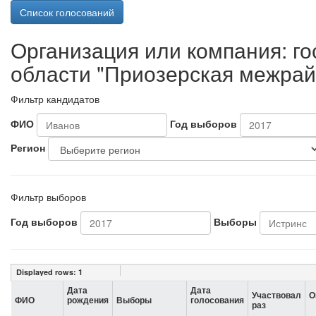
Список голосований
Организация или компания: г
области "Приозерская межрай
Фильтр кандидатов
ФИО
Год выборов
Регион
Фильтр выборов
Год выборов
Выборы
Displayed rows:
1
Дата
Дата
Участвовал
О
ФИО
рождения
Выборы
голосования
раз