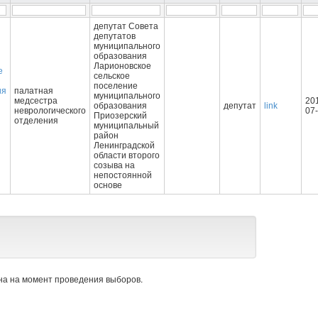
депутат Совета
депутатов
муниципального
образования
Ларионовское
е
сельское
поселение
ия
палатная
муниципального
медсестра
20
образования
депутат
link
неврологического
07
Приозерский
отделения
муниципальный
район
Ленинградской
области второго
созыва на
непостоянной
основе
а на момент проведения выборов.