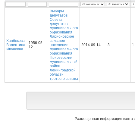
Выборы
депутатов
Совета
депутатов
муниципального
образования
Ларионовское
Ханбекова
сельское
1956-05-
Валентина
поселение
2014-09-14
3
1
12
Ивановна
муниципального
образования
Приозерский
муниципальный
район
Ленинградской
области
третьего созыва
Размещенная информация взята с