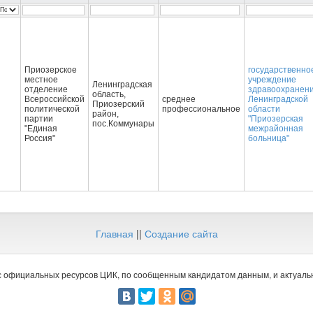
Приозерское
государственно
местное
учреждение
Ленинградская
отделение
здравоохранен
область,
Всероссийской
среднее
Ленинградской
Приозерский
политической
профессиональное
области
район,
партии
"Приозерская
пос.Коммунары
"Единая
межрайонная
Россия"
больница"
Главная
||
Создание сайта
 официальных ресурсов ЦИК, по сообщенным кандидатом данным, и актуальн