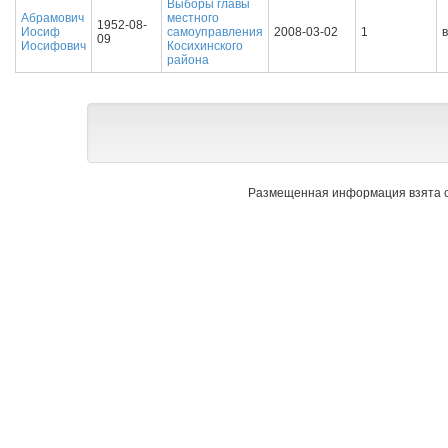
Выборы главы
Абрамович
местного
1952-08-
Иосиф
самоуправления
2008-03-02
1
09
Иосифович
Косихинского
района
Размещенная информация взята с