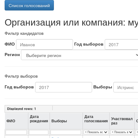
Список голосований
Организация или компания: м
Фильтр кандидатов
ФИО
Год выборов
Регион
Фильтр выборов
Год выборов
Выборы
Displayed rows:
1
Дата
Дата
Участвовал
ФИО
рождения
Выборы
голосования
раз