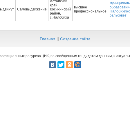
Алтайский
муниципаль
край,
высшее
образовани
выдвинут
Самовыдвижение
Косихинский
профессиональное
Налобихинс
район,
сельсовет
с.Налобиха
Главная
||
Создание сайта
 официальных ресурсов ЦИК, по сообщенным кандидатом данным, и актуальн