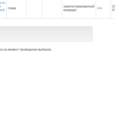
ное
е
зарегистрированный
2
глава
link
кий
кандидат
0
а на момент проведения выборов.