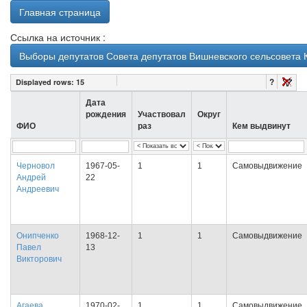
Главная страница
Ссылка на источник :
Выборы депутатов Совета депутатов Вишневского сельсовета 
?
Displayed rows:
15
Дата
рождения
Участвовал
Округ
ФИО
раз
Кем выдвинут
Черновол
1967-05-
1
1
Самовыдвижение
Андрей
22
Андреевич
Онипченко
1968-12-
1
1
Самовыдвижение
Павел
13
Викторович
Агаева
1970-02-
1
1
Самовыдвижение