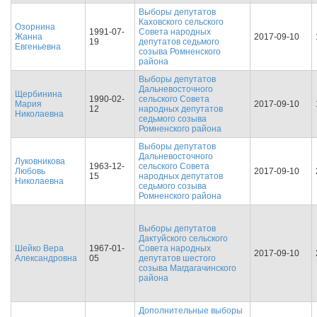
Выборы депутатов
Каховского сельского
Озорнина
1991-07-
Совета народных
Жанна
2017-09-10
19
депутатов седьмого
Евгеньевна
созыва Ромненского
района
Выборы депутатов
Дальневосточного
Щербинина
1990-02-
сельского Совета
Мария
2017-09-10
12
народных депутатов
Николаевна
седьмого созыва
Ромненского района
Выборы депутатов
Дальневосточного
Луковникова
1963-12-
сельского Совета
Любовь
2017-09-10
15
народных депутатов
Николаевна
седьмого созыва
Ромненского района
Выборы депутатов
Дактуйского сельского
Шейко Вера
1967-01-
Совета народных
2017-09-10
Александровна
05
депутатов шестого
созыва Магдагачинского
района
Дополнительные выборы