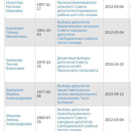
Несытова
Малошелковниковского
1957-11-
Наталья
сельского Совета
2012-03-04
17
Ивановна
депутатов Егорьевского
района шестого созыва
Выборы депутатов
Маркучинского сельского
Коробская
1961-10-
Совета народных
Галина
2012-03-04
03
депутатов
Михайловна
Свободненского района
пятого созыва
Досрочные выборы
Зиборова
1970-12-
депутатов Совета
Таисия
2010-10-10
15
депутатов МО
Борисовна
Просянского сельсовета
Выборы депутатов
Заводская
представительного
1977-05-
Марина
органа муниципального
2015-09-13
08
Александровна
образования "село
Белькачи"
Выборы депутатов
Нижнебузулинского
Иванова
1963-07-
сельского Совета
Любовь
2012-03-04
15
народных депутатов
Александровна
Свободненского района
пятого созыва