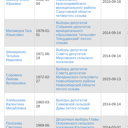
2016-09-18
Юрьевна
04
Красноармейского
муниципального района
Саратовской области
четвертого созыва
Выборы депутатов
Собрания депутатов
Магомедов Тага
1979-01-
муниципального
2014-09-14
Ильясович
01
образования "сельсовет
Тляцудинский" пятого
созыва
Выборы депутатов
Шинкаренко
1971-06-
Совета депутатов
Татьяна
2014-09-14
19
Миусовского сельского
Ивановна
поселения
Выборы депутатов
Совета депутатов
Сорокина
1972-02-
Мичуринского сельсовета
Любовь
2015-09-13
27
Новосибирского района
Валерьевна
Новосибирской области
пятого созыва
Алябышева
Выборы депутатов
1960-03-
Валентина
Сивковской сельской
2014-09-14
28
Михайловна
Думы пятого созыва
Досрочные выборы Главы
Полозова
Оглухинского сельского
1969-06-
Светлана
поселения Крутинского
2014-03-02