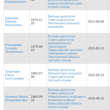
30
депутатов Целинного
Владимировна
района Алтайского края
второго созыва
Выборы депутатов
Бурбуева
1974-11-
Советы депутатов
Марина
2013-09-08
25
Ябоганского сельского
Васильевна
поселения
Выборы депутатов
Совета депутатов
муниципального
Елгандиева
1970-08-
образования
Гулнара
2015-09-13
23
Тамдысайский сельсовет
Тюлегеновна
Акбулакского района
Оренбургской области
третьего созыва
Выборы депутатов
Лучинович
1962-07-
Маталасского сельского
Елена
2015-09-13
09
Совета депутатов
Анатольевна
третьего созыва
Выборы депутатов
Совета депутатов
Кулагина Мария
1985-09-
Новосельского сельсовета
2015-09-13
Вольдемаровна
10
Купинского района
Новосибирской области
пятого созыва