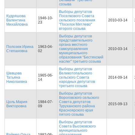
Белькачи" третьего
созыва
Выборы депутатов
Кудряшова
Поселкового Совета
1946-10-
Валентина
сельского поселения
2010-03-14
23
Михайловна
"Поселок Мятлево"
второго созыва
Выборы депутатов
представительного
органа местного
Полозюк Ирина
1963-04-
самоуправления
2010-03-14
Степановна
02
муниципального
образования "Бестяхский
наслег" третьего созыва
Выборы депутатов
Шевцова
Великотопальского
1965-06-
Татьяна
сельского Совета
2014-09-14
14
Николаевна
народных депутатов
третьего созыва
Выборы депутатов
Вороговского сельского
Цоль Мария
1984-07-
Совета депутатов
2015-09-13
Викторовна
09
Туруханского района
Красноярского края
пятого созыва
Выборы депутатов
Совета Высоковского
муниципального
Ваймер Ольга
1982-06-
образования