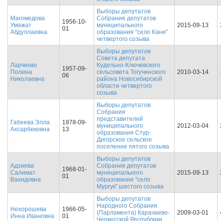
Выборы депутатов
Магомедова
Собрания депутатов
1956-10-
Умажат
муниципального
2015-09-13
01
Абдуллаевна
образования "село Кани"
четвертого созыва
Выборы депутатов
Совета депутата
Ларченко
Кудельно-Ключевского
1957-09-
Полина
сельсовета Тогучинского
2010-03-14
06
Николаевна
района Новосибирской
области четвертого
созыва
Выборы депутатов
Cобрания
представителей
Габеева Элла
1978-09-
муниципального
2012-03-04
Ахсарбековна
13
образования Стур-
Дигорское сельское
поселение пятого созыва
Выборы депутатов
Адзиева
Собрания депутатов
1968-01-
Салимат
муниципального
2015-09-13
01
Вахидовна
образования "село
Мургук" шестого созыва
Выборы депутатов
Народного Собрания
Нехорошева
1966-05-
(Парламента) Карачаево-
2009-03-01
Инна Ивановна
01
Черкесской Республики