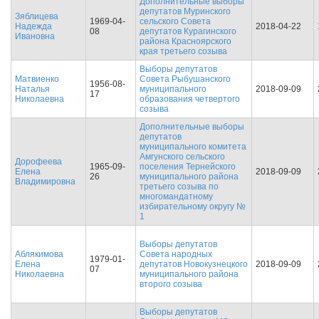
Дополнительные выборы
депутатов Муринского
Зяблицева
1969-04-
сельского Совета
Надежда
2018-04-22
08
депутатов Курагинского
Ивановна
района Красноярского
края третьего созыва
Выборы депутатов
Матвиенко
Совета Рыбушанского
1956-08-
Наталья
муниципального
2018-09-09
17
Николаевна
образования четвертого
созыва
Дополнительные выборы
депутатов
муниципального комитета
Амгунского сельского
Дорофеева
1965-09-
поселения Тернейского
Елена
2018-09-09
26
муниципального района
Владимировна
третьего созыва по
многомандатному
избирательному округу №
1
Выборы депутатов
Аблякимова
Совета народных
1979-01-
Елена
депутатов Новокузнецкого
2018-09-09
07
Николаевна
муниципального района
второго созыва
Выборы депутатов