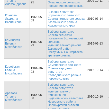
Татьяна
2009-10-11
25
Ольшанского сельского
Александровна
поселения нового созыва
Выборы депутатов
Коннова
Вороковского сельского
1966-05-
Людмила
Совета четвертого созыва
2010-03-14
09
Васильевна
Казачинского района
Красноярского края
Выборы депутатов
Совета сельского
поселения Вознесенский
Каминская
1982-05-
сельсовет
Евгения
2015-09-13
29
муниципального района
Михайловна
Дуванский район
Республики Башкортостан
третьего созыва
Выборы депутатов
Семеновского сельского
Коробская
1961-10-
Совета народных
Галина
2012-10-14
03
депутатов
Михайловна
Свободненского района
первого созыва
Выборы депутатов
Совета депутатов
муниципального
Арапова
1966-05-
образования
Татьяна
2010-10-10
08
Будамшинский сельсовет
Михайловна
Новоорского района
Оренбургской области
второго созыва