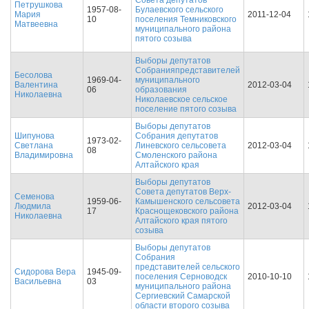
Совета депутатов
Петрушкова
1957-08-
Булаевского сельского
Мария
2011-12-04
10
поселения Темниковского
Матвеевна
муниципального района
пятого созыва
Выборы депутатов
Собранияпредставителей
Бесолова
1969-04-
муниципального
Валентина
2012-03-04
06
образования
Николаевна
Николаевское сельское
поселение пятого созыва
Выборы депутатов
Шипунова
Собрания депутатов
1973-02-
Светлана
Линевского сельсовета
2012-03-04
08
Владимировна
Смоленского района
Алтайского края
Выборы депутатов
Совета депутатов Верх-
Семенова
1959-06-
Камышенского сельсовета
Людмила
2012-03-04
17
Краснощековского района
Николаевна
Алтайского края пятого
созыва
Выборы депутатов
Собрания
представителей сельского
Сидорова Вера
1945-09-
поселения Серноводск
2010-10-10
Васильевна
03
муниципального района
Сергиевский Самарской
области второго созыва