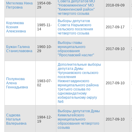
Совета депутатов МО
Метелева Нина
1954-08-
"Новокижингинск" МО
2018-09-09
Петровна
29
"Кижингинский район"
четвертого созыва
Выборы депутатов
Корлякова
1985-11-
Совета Нарымского
Ксения
2017-09-17
14
сельского поселения
Алексеевна
четвертого созыва
Выборы главы
Бужан Галина
1960-10-
муниципального
2017-09-10
Станиславовна
29
образования
"Ярославский наслег"
Дополнительные выборы
депутата Думы
Чугунаевского сельского
поселения
Полуянова
1983-07-
Нижнетавдинского
Алена
2017-09-10
02
муниципального района
Геннадьевна
третьего созыва по
одномандатному
избирательному округу
№6
Выборы депутатов Думы
Садкова
Кимильтейского
1984-12-
Наталья
муниципального
2017-09-10
19
Валерьевна
образования четвертого
созыва