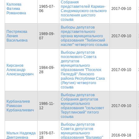
Собрания
Калоева
1965-07-
представителей Карман-
Фатима
2017-09-10
06
Синдзикауского сельского
Романовна
поселения шестого
созыва
Выборы депутатов
Пестрякова
представительного
1989-09-
Лючия
органа муниципального
2017-09-10
07
Васильевна
образования "Тюбинский
наслег" четвертого созыва
Выборы депутатов
поселкового Совета
депутатов
Кирсанов
муниципального
1984-09-
Александр
образования "Поселок
2017-09-10
28
Александрович
Пеледуй" Ленского
района Республики Саха
(Якутия) четвертого
созыва
Выборы депутатов
Собрания депутатов
Курбаналиев
1986-11-
муниципального
Рамазан
2017-09-10
12
образования "сельсовет
Курбаналиевич
Терутлинский" пятого
созыва
Выборы депутатов
Совета депутатов
Малых Надежда
1976-07-
муниципального
2016-09-18
Дмитриевна
18
образования "Валамаз"