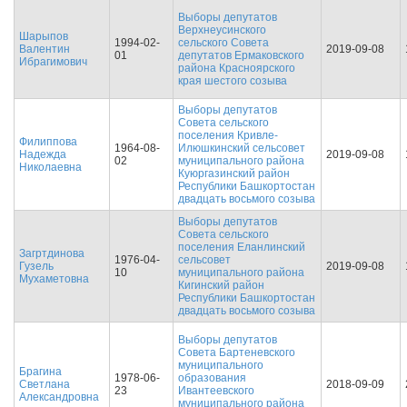
Выборы депутатов
Верхнеусинского
Шарыпов
1994-02-
сельского Совета
Валентин
2019-09-08
01
депутатов Ермаковского
Ибрагимович
района Красноярского
края шестого созыва
Выборы депутатов
Совета сельского
поселения Кривле-
Филиппова
1964-08-
Илюшкинский сельсовет
Надежда
2019-09-08
02
муниципального района
Николаевна
Куюргазинский район
Республики Башкортостан
двадцать восьмого созыва
Выборы депутатов
Совета сельского
поселения Еланлинский
Загртдинова
1976-04-
сельсовет
Гузель
2019-09-08
10
муниципального района
Мухаметовна
Кигинский район
Республики Башкортостан
двадцать восьмого созыва
Выборы депутатов
Совета Бартеневского
муниципального
Брагина
1978-06-
образования
Светлана
2018-09-09
23
Ивантеевского
Александровна
муниципального района