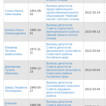
второго созыва
Выборы депутатов
представительного
Соина Ирина
1951-09-
органа муниципального
2012-10-14
Николаевна
03
образования "Нюйский
наслег" третьего созыва
Выборы депутатов
Совета Саргатского
Бахина Ольга
1985-10-
муниципального района
2015-09-13
Александровна
01
Омской области пятого
созыва
Выборы депутатов
Южакова
Совета депутатов
1972-11-
Татьяна
Шульгинского сельсовета
2012-03-04
11
Шамсуновна
Советского района
Алтайского края
Выборы депутатов
Дорофеева
Совета депутатов
1956-12-
Галина
Шульгинского сельсовета
2012-03-04
19
Ивановна
Советского района
Алтайского края
Выборы депутатов
Ситниковского сельского
Шварц Людмила
1960-05-
Совета народных
2012-03-04
Леонидовна
27
депутатов Баевского
района
Выборы депутатов
Близнюк
1985-06-
Совета депутатов