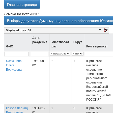
Главная страница
Ссылка на источник :
Выборы депутатов Думы муниципального образования Юргинск
?
Displayed rows:
31
Дата
рождения
Участвовал
Округ
ФИО
раз
Кем выдвинут
Фатюшина
1960-08-
2
1
Юргинское
Ольга
02
местное
Борисовна
отделение
Тюменского
регионального
отделения
Всероссийской
политической
партии "ЕДИНАЯ
РОССИЯ"
Рожков Леонид
1961-01-
2
5
Юргинское
Викторович
01
местное