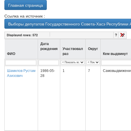
Главная страница
Ссылка на источник :
Выборы депутатов Государственного Совета-Хасэ Республики 
?
Displayed rows:
572
Дата
рождения
Участвовал
Округ
ФИО
раз
Кем выдвинут
Шамилов Рустам
1986-05-
1
7
Самовыдвижени
Азизович
28