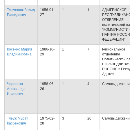
Тлемешок Валид
1956-01-
1
1
АДЫГЕЙСКОЕ
Рашидович
27
РЕСПУБЛИКАН
ОТДЕЛЕНИЕ
политической п
"КОММУНИСТИ
ПАРТИЯ РОСС
ФЕДЕРАЦИИ"
Косенко Мария
1986-10-
1
7
Региональное
Владимировна
29
отделение
Политической п
СПРАВЕДЛИВА
РОССИЯ в Респу
Адыгея
Черненко
1958-06-
1
4
Самовыдвижени
Александр
26
Иванович
Тлеуж Мурат
1975-02-
3
20
Самовыдвижени
Казбекович
28