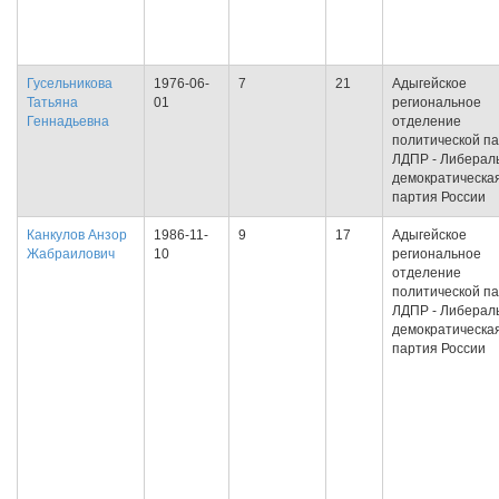
Гусельникова
1976-06-
7
21
Адыгейское
Татьяна
01
региональное
Геннадьевна
отделение
политической п
ЛДПР - Либерал
демократическа
партия России
Канкулов Анзор
1986-11-
9
17
Адыгейское
Жабраилович
10
региональное
отделение
политической п
ЛДПР - Либерал
демократическа
партия России