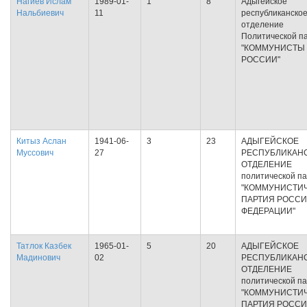
Нагиев Ислам
1989-01-
1
8
Адыгейское
Нальбиевич
11
республиканско
отделение
Политической п
"КОММУНИСТЫ
РОССИИ"
Китыз Аслан
1941-06-
3
23
АДЫГЕЙСКОЕ
Муссович
27
РЕСПУБЛИКАН
ОТДЕЛЕНИЕ
политической п
"КОММУНИСТИ
ПАРТИЯ РОСС
ФЕДЕРАЦИИ"
Татлок Казбек
1965-01-
5
20
АДЫГЕЙСКОЕ
Мадинович
02
РЕСПУБЛИКАН
ОТДЕЛЕНИЕ
политической п
"КОММУНИСТИ
ПАРТИЯ РОСС