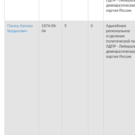
ЛДПР - Либерал
демократическа
партия России
Панеш Каплан
1974-09-
5
0
Адыгейское
Мугдинович
04
региональное
отделение
политической п
ЛДПР - Либерал
демократическа
партия России