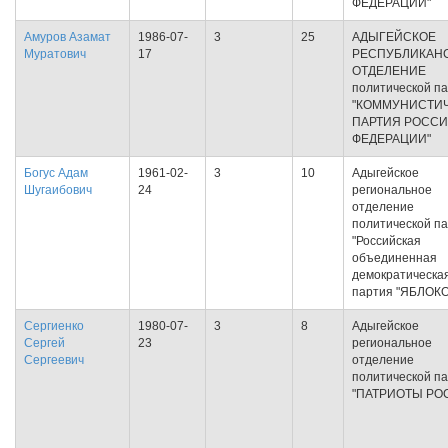
ФЕДЕРАЦИИ"
Амуров Азамат
1986-07-
3
25
АДЫГЕЙСКОЕ
Муратович
17
РЕСПУБЛИКАН
ОТДЕЛЕНИЕ
политической п
"КОММУНИСТИ
ПАРТИЯ РОСС
ФЕДЕРАЦИИ"
Богус Адам
1961-02-
3
10
Адыгейское
Шугаибович
24
региональное
отделение
политической п
"Российская
объединенная
демократическа
партия "ЯБЛОКО
Сергиенко
1980-07-
3
8
Адыгейское
Сергей
23
региональное
Сергеевич
отделение
политической п
"ПАТРИОТЫ РО