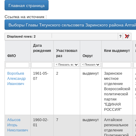
Главная страница
Ссылка на источник :
Выборы Главы Тягунского сельсовета Заринского района Алтай
?
Displayed rows:
2
Дата
рождения
Участвовал
Кем выдвинут
ФИО
раз
Округ
Воробьев
1961-05-
2
выдвинут
Заринское
Александр
07
местное
Иванович
отделение
Всероссийской
политической
партии
"ЕДИНАЯ
РОССИЯ"
Абысов
1960-02-
7
выдвинут
Алтайское
Игорь
01
региональное
Николаевич
отделение
Политической