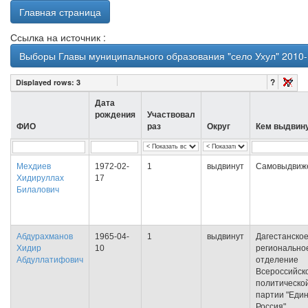
Главная страница
Ссылка на источник :
Выборы Главы муниципального образования "село Ухул" 2010-
?
Displayed rows:
3
Дата
рождения
Участвовал
ФИО
раз
Округ
Кем выдвин
Мехдиев
1972-02-
1
выдвинут
Самовыдвиж
Хидируллах
17
Билалович
Абдурахманов
1965-04-
1
выдвинут
Дагестанско
Хидир
10
регионально
Абдуллатифович
отделение
Всероссийск
политическо
партии "Еди
Россия"