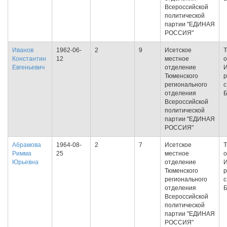
Всероссийской
политической
партии "ЕДИНАЯ
РОССИЯ"
Иванов
1962-06-
2
9
Исетское
Т
Константин
12
местное
о
Евгеньевич
отделение
И
Тюменского
р
регионального
с
отделения
Всероссийской
политической
партии "ЕДИНАЯ
РОССИЯ"
Абрамова
1964-08-
2
7
Исетское
Т
Римма
25
местное
о
Юрьевна
отделение
И
Тюменского
р
регионального
с
отделения
Всероссийской
политической
партии "ЕДИНАЯ
РОССИЯ"