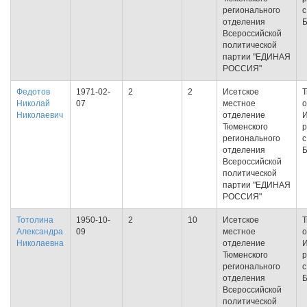
регионального
с
отделения
Всероссийской
политической
партии "ЕДИНАЯ
РОССИЯ"
Федотов
1971-02-
2
2
Исетское
Т
Николай
07
местное
о
Николаевич
отделение
И
Тюменского
р
регионального
с
отделения
Всероссийской
политической
партии "ЕДИНАЯ
РОССИЯ"
Тотолина
1950-10-
2
10
Исетское
Т
Александра
09
местное
о
Николаевна
отделение
И
Тюменского
р
регионального
с
отделения
Всероссийской
политической