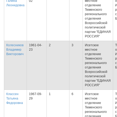
Галина
02
местное
о
Леонидовна
отделение
И
Тюменского
р
регионального
с
отделения
Всероссийской
политической
партии "ЕДИНАЯ
РОССИЯ"
Колесников
1961-04-
2
3
Исетское
Т
Владимир
23
местное
о
Викторович
отделение
И
Тюменского
р
регионального
с
отделения
Всероссийской
политической
партии "ЕДИНАЯ
РОССИЯ"
Классен
1967-09-
1
6
Исетское
Т
Татьяна
29
местное
о
Федоровна
отделение
И
Тюменского
р
регионального
с
отделения