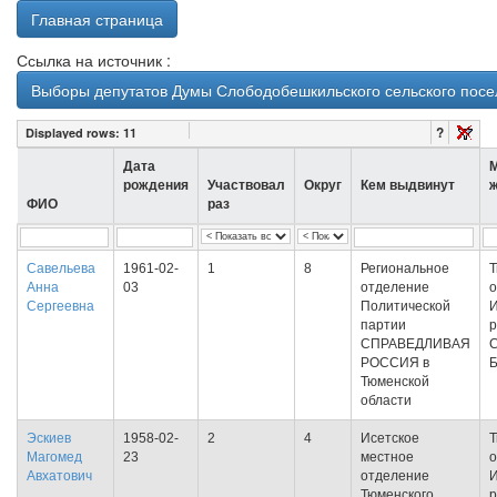
Главная страница
Ссылка на источник :
Выборы депутатов Думы Слободобешкильского сельского посел
?
Displayed rows:
11
Дата
рождения
Участвовал
Округ
Кем выдвинут
ФИО
раз
Савельева
1961-02-
1
8
Региональное
Т
Анна
03
отделение
о
Сергеевна
Политической
И
партии
р
СПРАВЕДЛИВАЯ
С
РОССИЯ в
Тюменской
области
Эскиев
1958-02-
2
4
Исетское
Т
Магомед
23
местное
о
Авхатович
отделение
И
Тюменского
р