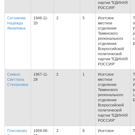
партии "ЕДИНАЯ
РОССИЯ"
Ситникова
1946-11-
2
5
Исетское
Т
Надежда
20
местное
о
Яковлевна
отделение
И
Тюменского
р
регионального
с
отделения
Всероссийской
политической
партии "ЕДИНАЯ
РОССИЯ"
Сименс
1967-11-
2
1
Исетское
Т
Светлана
28
местное
о
Степановна
отделение
И
Тюменского
р
регионального
с
отделения
Всероссийской
политической
партии "ЕДИНАЯ
РОССИЯ"
Плесовских
1959-06-
2
8
Исетское
Т