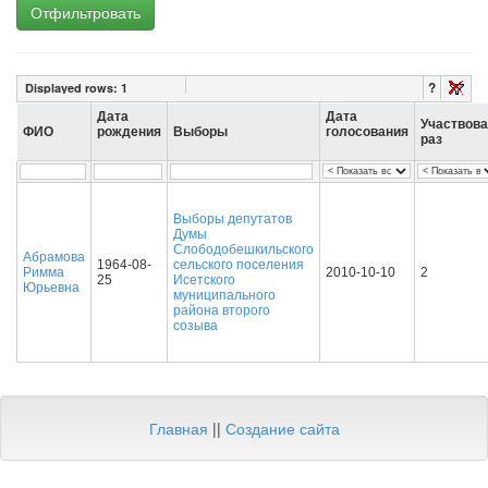
Отфильтровать
?
Displayed rows:
1
Дата
Дата
Участвов
ФИО
рождения
Выборы
голосования
раз
Выборы депутатов
Думы
Слободобешкильского
Абрамова
1964-08-
сельского поселения
Римма
2010-10-10
2
25
Исетского
Юрьевна
муниципального
района второго
созыва
Главная
||
Создание сайта