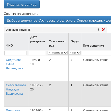
Главная страница
Ссылка на источник :
Выборы депутатов Сосновского сельского Совета народных деп
?
Displayed rows:
15
Дата
рождения
Участвовал
Округ
ФИО
раз
Кем выдвинут
Федотчева
1960-01-
2
4
Самовыдвижение
Ольга
10
Леонидовна
Севостьянова
1955-12-
2
1
Самовыдвижение
Надежда
20
Васильевна
Полухина
1959-06-
2
2
Самовыдвижение