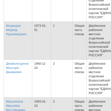
отделение
Всероссийской
политической
партии "ЕДИН
РОССИЯ"
Меджидов
1973-01-
1
Общая
Дербенское
Меджид
01
часть
районное
Нурахмедович
списка
местное
отделение
Всероссийской
политической
партии "ЕДИН
РОССИЯ"
Джамалутдинов
1960-11-
2
Общая
Дербенское
Мугутдин
24
часть
районное
Джамиевич
списка
местное
отделение
Всероссийской
политической
партии "ЕДИН
РОССИЯ"
Мирзабеков
1955-01-
2
Общая
Дербенское
Мирзабек
10
часть
районное
Мустафаевич
списка
местное