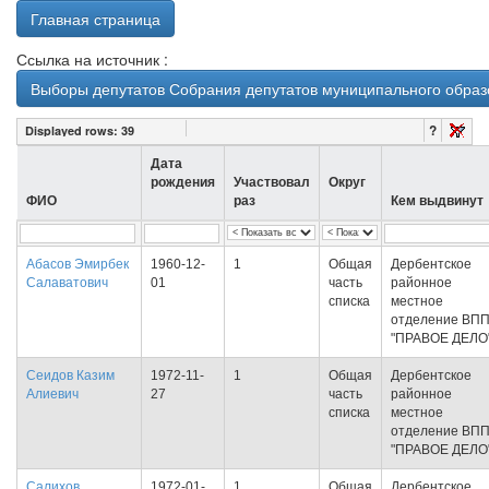
Главная страница
Ссылка на источник :
Выборы депутатов Собрания депутатов муниципального образо
?
Displayed rows:
39
Дата
рождения
Участвовал
Округ
ФИО
раз
Кем выдвинут
Абасов Эмирбек
1960-12-
1
Общая
Дербентское
Салаватович
01
часть
районное
списка
местное
отделение ВП
"ПРАВОЕ ДЕЛО
Сеидов Казим
1972-11-
1
Общая
Дербентское
Алиевич
27
часть
районное
списка
местное
отделение ВП
"ПРАВОЕ ДЕЛО
Салихов
1972-01-
1
Общая
Дербентское