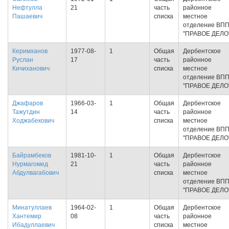
Нефтулла
21
часть
районное
Пашаевич
списка
местное
отделение ВП
"ПРАВОЕ ДЕЛО
Керимханов
1977-08-
1
Общая
Дербентское
Руслан
17
часть
районное
Кичиханович
списка
местное
отделение ВП
"ПРАВОЕ ДЕЛО
Джафаров
1966-03-
1
Общая
Дербентское
Тажутдин
14
часть
районное
Ходжабекович
списка
местное
отделение ВП
"ПРАВОЕ ДЕЛО
Байрамбеков
1981-10-
1
Общая
Дербентское
Нурмагомед
21
часть
районное
Абдулвагабович
списка
местное
отделение ВП
"ПРАВОЕ ДЕЛО
Минатуллаев
1964-02-
1
Общая
Дербентское
Хантемир
08
часть
районное
Ибадуллаевич
списка
местное