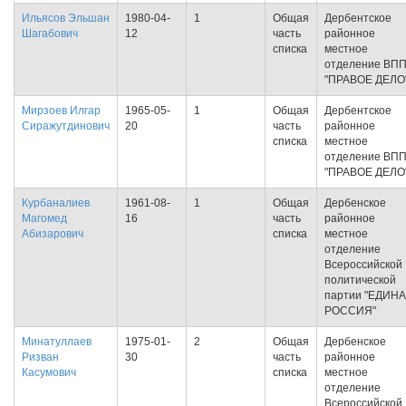
Ильясов Эльшан
1980-04-
1
Общая
Дербентское
Шагабович
12
часть
районное
списка
местное
отделение ВП
"ПРАВОЕ ДЕЛО
Мирзоев Илгар
1965-05-
1
Общая
Дербентское
Сиражутдинович
20
часть
районное
списка
местное
отделение ВП
"ПРАВОЕ ДЕЛО
Курбаналиев
1961-08-
1
Общая
Дербенское
Магомед
16
часть
районное
Абизарович
списка
местное
отделение
Всероссийской
политической
партии "ЕДИН
РОССИЯ"
Минатуллаев
1975-01-
2
Общая
Дербенское
Ризван
30
часть
районное
Касумович
списка
местное
отделение
Всероссийской