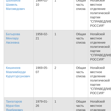
Шахбанов
1984-02-
1
Общая
Ногайской
Шамиль
10
часть
местное
Магомедович
списка
отделение
политической
партии
"СПРАВЕДЛИ
РОССИЯ"
Батырова
1958-02-
1
Общая
Ногайской
Менлару
21
часть
местное
Авсеевна
списка
отделение
политической
партии
"СПРАВЕДЛИ
РОССИЯ"
Кишинеев
1969-05-
2
Общая
Ногайской
Мавлимберди
07
часть
местное
Куруптурсунович
списка
отделение
политической
партии
"СПРАВЕДЛИ
РОССИЯ"
Тангатаров
1979-01-
1
Общая
Ногайской
Муратбек
26
часть
местное
Янибекович
списка
отделение