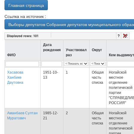
Главная страница
Ссылка на источник :
Выборы депутатов Собрания депутатов муниципального образо
?
Displayed rows:
101
Дата
рождения
Участвовал
Округ
ФИО
раз
Кем выдвину
Хасавова
1951-10-
1
Общая
Ногайской
Ханбике
13
часть
местное
Даутовна
списка
отделение
политической
партии
"СПРАВЕДЛИ
РОССИЯ"
Аманбаев Султан
1985-12-
2
Общая
Ногайской
Муратович
21
часть
местное
списка
отделение
политической
партии