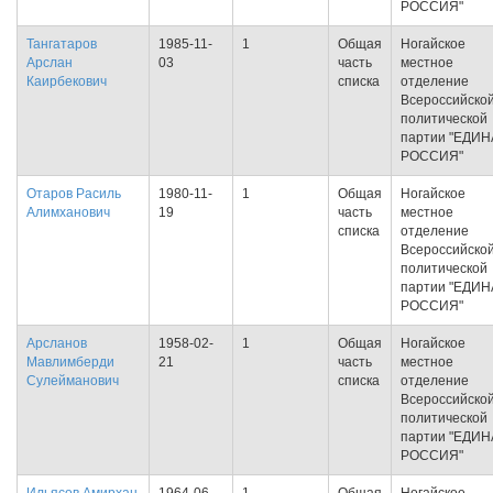
РОССИЯ"
Тангатаров
1985-11-
1
Общая
Ногайское
Арслан
03
часть
местное
Каирбекович
списка
отделение
Всероссийско
политической
партии "ЕДИ
РОССИЯ"
Отаров Расиль
1980-11-
1
Общая
Ногайское
Алимханович
19
часть
местное
списка
отделение
Всероссийско
политической
партии "ЕДИ
РОССИЯ"
Арсланов
1958-02-
1
Общая
Ногайское
Мавлимберди
21
часть
местное
Сулейманович
списка
отделение
Всероссийско
политической
партии "ЕДИ
РОССИЯ"