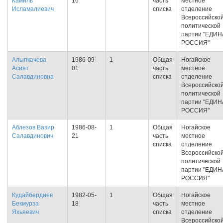
Камиль
16
часть
местное
Исламалиевич
списка
отделение
Всероссийско
политической
партии "ЕДИ
РОССИЯ"
Алыпкачева
1986-09-
1
Общая
Ногайское
Асият
01
часть
местное
Салавдиновна
списка
отделение
Всероссийско
политической
партии "ЕДИ
РОССИЯ"
Аблезов Вазир
1986-08-
1
Общая
Ногайское
Салавдинович
21
часть
местное
списка
отделение
Всероссийско
политической
партии "ЕДИ
РОССИЯ"
Кудайбердиев
1982-05-
1
Общая
Ногайское
Бекмурза
18
часть
местное
Яхьяевич
списка
отделение
Всероссийско