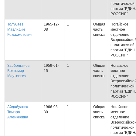
политической
партии "ЕДИ
РОССИЯ"
Толубаев
1965-12-
1
Общая
Ногайское
Мавлидин
08
часть
местное
Кожахметович
списка
отделение
Всероссийско
политической
партии "ЕДИ
РОССИЯ"
Зарболганов
1959-01-
1
Общая
Ногайское
Бектемир
15
часть
местное
Маутеевич
списка
отделение
Всероссийско
политической
партии "ЕДИ
РОССИЯ"
Айдабулова
1966-08-
1
Общая
Ногайское
Тамара
30
часть
местное
Аменкеевна
списка
отделение
Всероссийско
политической
партии "ЕДИ