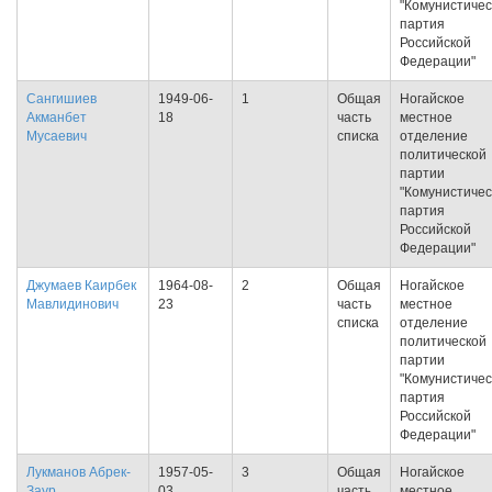
"Комунистичес
партия
Российской
Федерации"
Сангишиев
1949-06-
1
Общая
Ногайское
Акманбет
18
часть
местное
Мусаевич
списка
отделение
политической
партии
"Комунистичес
партия
Российской
Федерации"
Джумаев Каирбек
1964-08-
2
Общая
Ногайское
Мавлидинович
23
часть
местное
списка
отделение
политической
партии
"Комунистичес
партия
Российской
Федерации"
Лукманов Абрек-
1957-05-
3
Общая
Ногайское
Заур
03
часть
местное