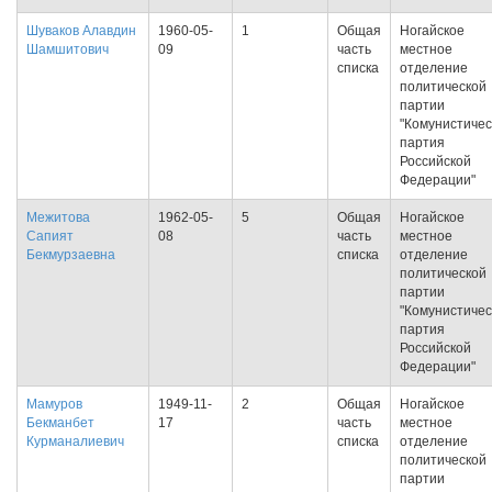
Шуваков Алавдин
1960-05-
1
Общая
Ногайское
Шамшитович
09
часть
местное
списка
отделение
политической
партии
"Комунистичес
партия
Российской
Федерации"
Межитова
1962-05-
5
Общая
Ногайское
Сапият
08
часть
местное
Бекмурзаевна
списка
отделение
политической
партии
"Комунистичес
партия
Российской
Федерации"
Мамуров
1949-11-
2
Общая
Ногайское
Бекманбет
17
часть
местное
Курманалиевич
списка
отделение
политической
партии