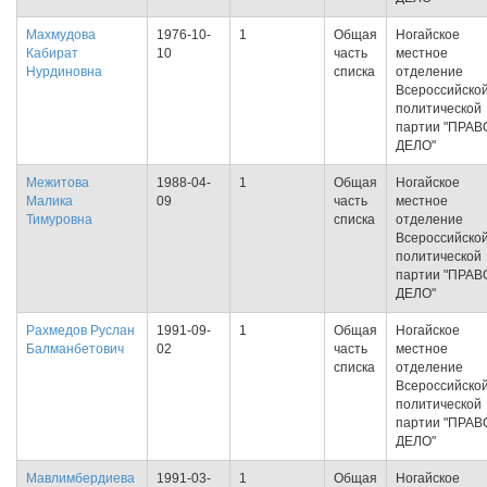
Махмудова
1976-10-
1
Общая
Ногайское
Кабират
10
часть
местное
Нурдиновна
списка
отделение
Всероссийско
политической
партии "ПРАВ
ДЕЛО"
Межитова
1988-04-
1
Общая
Ногайское
Малика
09
часть
местное
Тимуровна
списка
отделение
Всероссийско
политической
партии "ПРАВ
ДЕЛО"
Рахмедов Руслан
1991-09-
1
Общая
Ногайское
Балманбетович
02
часть
местное
списка
отделение
Всероссийско
политической
партии "ПРАВ
ДЕЛО"
Мавлимбердиева
1991-03-
1
Общая
Ногайское