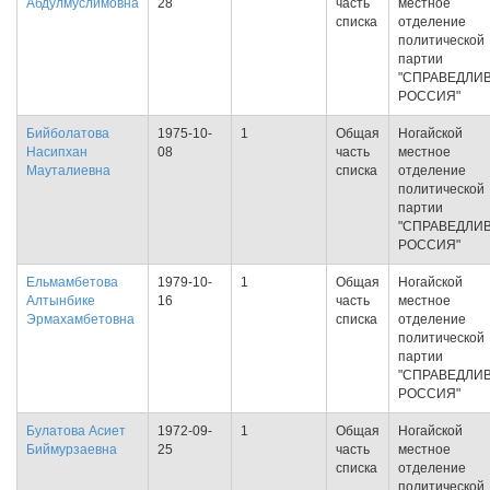
Абдулмуслимовна
28
часть
местное
списка
отделение
политической
партии
"СПРАВЕДЛИ
РОССИЯ"
Бийболатова
1975-10-
1
Общая
Ногайской
Насипхан
08
часть
местное
Мауталиевна
списка
отделение
политической
партии
"СПРАВЕДЛИ
РОССИЯ"
Ельмамбетова
1979-10-
1
Общая
Ногайской
Алтынбике
16
часть
местное
Эрмахамбетовна
списка
отделение
политической
партии
"СПРАВЕДЛИ
РОССИЯ"
Булатова Асиет
1972-09-
1
Общая
Ногайской
Биймурзаевна
25
часть
местное
списка
отделение
политической