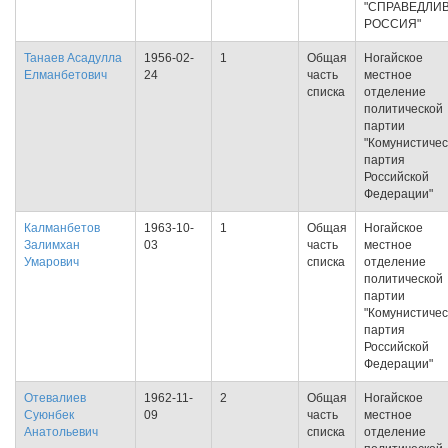
"СПРАВЕДЛИ
РОССИЯ"
Танаев Асадулла
1956-02-
1
Общая
Ногайское
Елманбетович
24
часть
местное
списка
отделение
политической
партии
"Комунистичес
партия
Российской
Федерации"
Калманбетов
1963-10-
1
Общая
Ногайское
Залимхан
03
часть
местное
Умарович
списка
отделение
политической
партии
"Комунистичес
партия
Российской
Федерации"
Отевалиев
1962-11-
2
Общая
Ногайское
Суюнбек
09
часть
местное
Анатольевич
списка
отделение