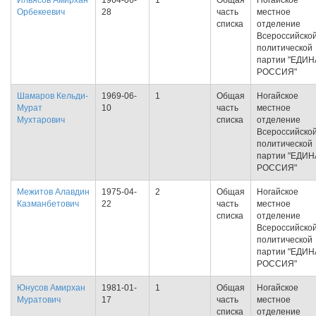
Ильясов Амирхан
1964-06-
1
Общая
Ногайское
Орбекеевич
28
часть
местное
списка
отделение
Всероссийско
политической
партии "ЕДИ
РОССИЯ"
Шамаров Кельди-
1969-06-
1
Общая
Ногайское
Мурат
10
часть
местное
Мухтарович
списка
отделение
Всероссийско
политической
партии "ЕДИ
РОССИЯ"
Межитов Алавдин
1975-04-
2
Общая
Ногайское
Казманбетович
22
часть
местное
списка
отделение
Всероссийско
политической
партии "ЕДИ
РОССИЯ"
Юнусов Амирхан
1981-01-
1
Общая
Ногайское
Муратович
17
часть
местное
списка
отделение