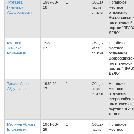
Туртаева
1987-08-
1
Общая
Ногайское
Гульмира
18
часть
местное
Абдулхашевна
списка
отделение
Всероссийско
политической
партии "ПРАВ
ДЕЛО"
Култаев
1988-01-
1
Общая
Ногайское
Темирхан
27
часть
местное
Романович
списка
отделение
Всероссийско
политической
партии "ПРАВ
ДЕЛО"
Танаев Арсен
1985-01-
1
Общая
Ногайское
Абдуллаевич
17
часть
местное
списка
отделение
Всероссийско
политической
партии "ПРАВ
ДЕЛО"
Маликов Абусаит
1961-03-
1
Общая
Ногайское
Еналиевич
29
часть
местное