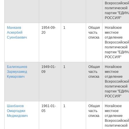
Всероссийско
политической
партии "ЕДИ
РОССИЯ"
Манкаев
1954-09-
1
Общая
Ногайское
Аскербий
20
часть
местное
Суенбаевич
списка
отделение
Всероссийско
политической
партии "ЕДИ
РОССИЯ"
Балигишиев
1949-01-
1
Общая
Ногайское
Зармухамед
09
часть
местное
Кумарович
списка
отделение
Всероссийско
политической
партии "ЕДИ
РОССИЯ"
Шахбанов
1961-01-
1
Общая
Ногайское
Омаргаджи
05
часть
местное
Меджидович
списка
отделение
Всероссийско
политической