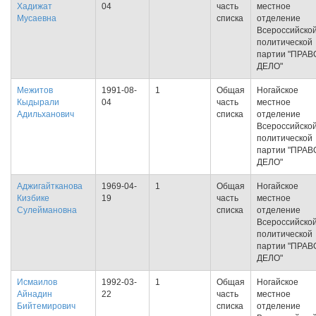
Хадижат
04
часть
местное
Мусаевна
списка
отделение
Всероссийско
политической
партии "ПРАВ
ДЕЛО"
Межитов
1991-08-
1
Общая
Ногайское
Кыдырали
04
часть
местное
Адильханович
списка
отделение
Всероссийско
политической
партии "ПРАВ
ДЕЛО"
Аджигайтканова
1969-04-
1
Общая
Ногайское
Кизбике
19
часть
местное
Сулеймановна
списка
отделение
Всероссийско
политической
партии "ПРАВ
ДЕЛО"
Исмаилов
1992-03-
1
Общая
Ногайское
Айнадин
22
часть
местное
Бийтемирович
списка
отделение