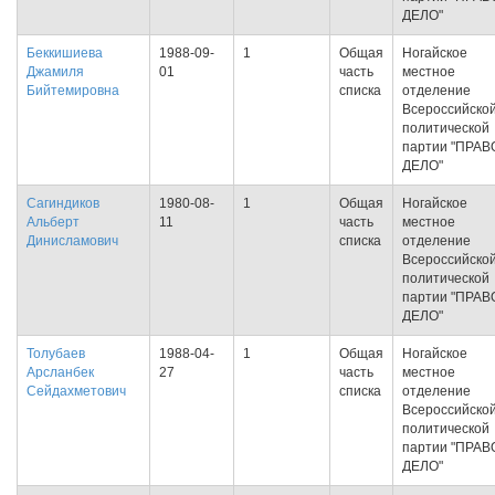
ДЕЛО"
Беккишиева
1988-09-
1
Общая
Ногайское
Джамиля
01
часть
местное
Бийтемировна
списка
отделение
Всероссийско
политической
партии "ПРАВ
ДЕЛО"
Сагиндиков
1980-08-
1
Общая
Ногайское
Альберт
11
часть
местное
Динисламович
списка
отделение
Всероссийско
политической
партии "ПРАВ
ДЕЛО"
Толубаев
1988-04-
1
Общая
Ногайское
Арсланбек
27
часть
местное
Сейдахметович
списка
отделение
Всероссийско
политической
партии "ПРАВ
ДЕЛО"