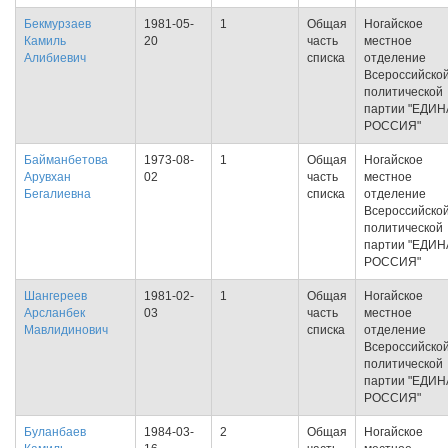
Бекмурзаев
1981-05-
1
Общая
Ногайское
Камиль
20
часть
местное
Алибиевич
списка
отделение
Всероссийско
политической
партии "ЕДИ
РОССИЯ"
Байманбетова
1973-08-
1
Общая
Ногайское
Арувхан
02
часть
местное
Бегалиевна
списка
отделение
Всероссийско
политической
партии "ЕДИ
РОССИЯ"
Шангереев
1981-02-
1
Общая
Ногайское
Арсланбек
03
часть
местное
Мавлидинович
списка
отделение
Всероссийско
политической
партии "ЕДИ
РОССИЯ"
Буланбаев
1984-03-
2
Общая
Ногайское