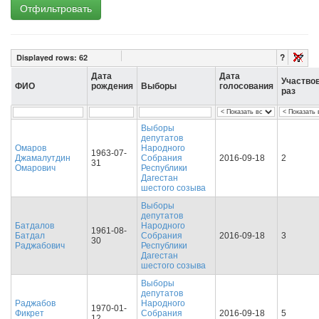
Отфильтровать
?
Displayed rows:
62
Дата
Дата
Участво
ФИО
рождения
Выборы
голосования
раз
Выборы
депутатов
Омаров
Народного
1963-07-
Джамалутдин
Собрания
2016-09-18
2
31
Омарович
Республики
Дагестан
шестого созыва
Выборы
депутатов
Батдалов
Народного
1961-08-
Батдал
Собрания
2016-09-18
3
30
Раджабович
Республики
Дагестан
шестого созыва
Выборы
депутатов
Раджабов
Народного
1970-01-
Фикрет
Собрания
2016-09-18
5
12