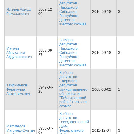
депутатов
Народного
Изилов Ахмед
1968-12-
Собрания
2016-09-18
3
Рамазанович
06
Республики
Дагестан
шестого созыва
Выборы
депутатов
Мачаев
Народного
1952-09-
Абдухалим
Собрания
2016-09-18
3
27
Абдулазизович
Республики
Дагестан
шестого созыва
Выборы
депутатов
Собрания
Кахриманов
депутатов
1949-04-
Ферезулла
муниципального
2008-03-02
1
25
Агакеримович
образования
"Табасаранский
район" третьего
созыва
Выборы
депутатов
Государственной
Магомедов
Думы
1955-07-
Магомед-Султан
Федерального
2011-12-04
3
07