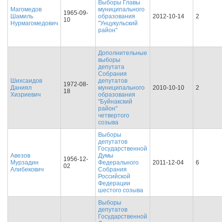
Выборы Главы
Магомедов
муниципального
1965-09-
Шамиль
образования
2012-10-14
2
10
Нурмагомедович
"Унцукульский
район"
Дополнительные
выборы
депутата
Собрания
Шихсаидов
депутатов
1972-08-
Даниял
муниципального
2010-10-10
2
18
Хизриевич
образования
"Буйнакский
район"
четвертого
созыва
Выборы
депутатов
Государственной
Авезов
Думы
1956-12-
Мурзадин
Федерального
2011-12-04
6
02
Алибекович
Собрания
Российской
Федерации
шестого созыва
Выборы
депутатов
Государственной