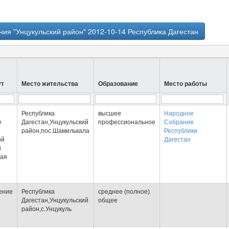
ия "Унцукульский район" 2012-10-14 Республика Дагестан
ут
Место жительства
Образование
Место работы
Республика
высшее
Народное
е
Дагестан,Унцукульский
профессиональное
Собрание
район,пос.Шамилькала
Республики
ой
Дагестан
й
ная
ение
Республика
среднее (полное)
Дагестан,Унцукульский
общее
район,с.Унцукуль