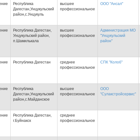
ение
Республика
высшее
ООО "Ансал"
Дагестан,Унцукульский
профессиональное
район,с.Унцукуль
ение
Республика Дагестан,
высшее
Администрация МО
Унцукульский район,
профессиональное
"Унцукульский
п.Шамилькала
район"
ение
Республика Дагестан
среднее
СПК "Колоб"
профессиональное
ение
Республика
высшее
ООО
Дагестан,Унцукульский
профессиональное
"Сулакстройсервис"
район,с.Майданское
ение
Республика Дагестан,
среднее
г.Буйнакск
профессиональное