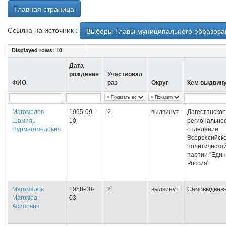
Главная страница
Ссылка на источник :
Выборы Главы муниципального образован
Displayed rows:
10
Дата
рождения
Участвовал
ФИО
раз
Округ
Кем выдвин
Магомедов
1965-09-
2
выдвинут
Дагестанское
Шамиль
10
регионально
Нурмагомедович
отделение
Всероссийск
политическо
партии "Еди
Россия"
Магомедов
1958-08-
2
выдвинут
Самовыдвиж
Магомед
03
Асипович