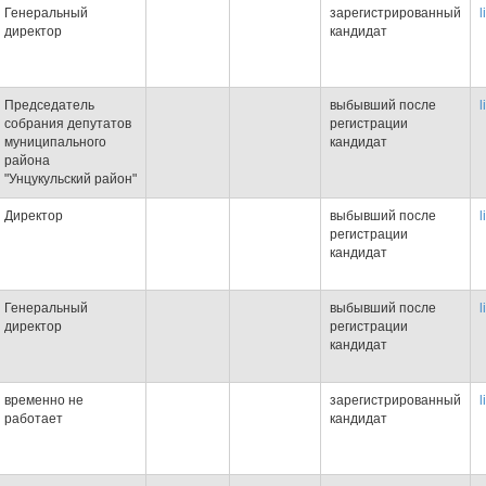
Генеральный
зарегистрированный
l
директор
кандидат
Председатель
выбывший после
l
собрания депутатов
регистрации
муниципального
кандидат
района
"Унцукульский район"
Директор
выбывший после
l
регистрации
кандидат
Генеральный
выбывший после
l
директор
регистрации
кандидат
временно не
зарегистрированный
l
работает
кандидат