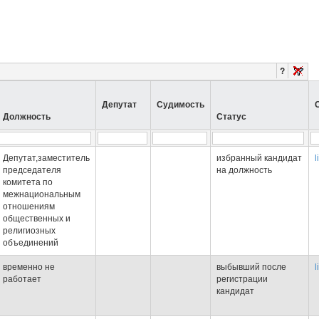
?
Депутат
Судимость
Должность
Статус
Депутат,заместитель
избранный кандидат
l
председателя
на должность
комитета по
межнациональным
отношениям
общественных и
религиозных
объединений
временно не
выбывший после
l
работает
регистрации
кандидат