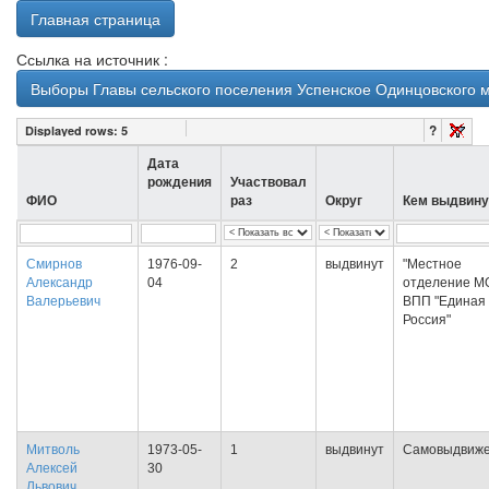
Главная страница
Ссылка на источник :
Выборы Главы сельского поселения Успенское Одинцовского м
?
Displayed rows:
5
Дата
рождения
Участвовал
ФИО
раз
Округ
Кем выдвину
Смирнов
1976-09-
2
выдвинут
"Местное
Александр
04
отделение 
Валерьевич
ВПП "Единая
Россия"
Митволь
1973-05-
1
выдвинут
Самовыдвиж
Алексей
30
Львович