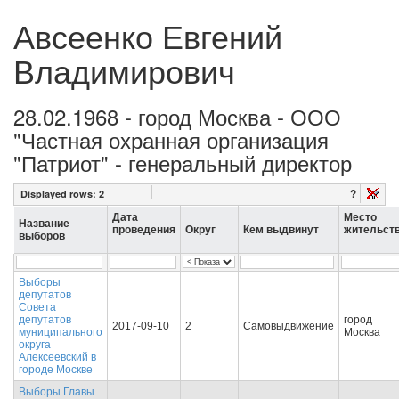
Авсеенко Евгений
Владимирович
28.02.1968 - город Москва - ООО
"Частная охранная организация
"Патриот" - генеральный директор
?
Displayed rows:
2
Дата
Место
Название
проведения
Округ
Кем выдвинут
жительст
выборов
Выборы
депутатов
Совета
депутатов
город
2017-09-10
2
Самовыдвижение
муниципального
Москва
округа
Алексеевский в
городе Москве
Выборы Главы