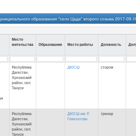
ниципального образования "село Цада" второго созыва 2017-09-1
Место
жительства
Образование
Место работы
Должность
Деп
Республика
ДЮСШ
сторож
Дагестан,
Хунзахский
район, сел.
Тануси
ая
Республика
ДЮСШ им. Р.
тренер
Дагестан,
Гамхзатова
Хунзахский
район, сел.
Тануси