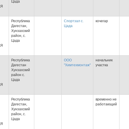
Цада
АЯ
Республика
Спортзал с.
кочегар
Дагестан,
Цада
Хунзахский
район, с.
Цада
АЯ
Республика
ООО
начальник
Дагестан
"Химтехмонтаж"
участка
Хунзахский
район с.
Цада
АЯ
Республика
временно не
Дагестан,
работающий
Хунзахский
район, с.
Цада
АЯ