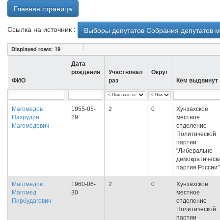
Главная страница
Ссылка на источник :
Выборы депутатов Собрания депутатов му
Displayed rows:
19
Дата
рождения
Участвовал
Округ
ФИО
раз
Кем выдвинут
Магомедов
1955-05-
2
0
Хунзахское
Пахрудин
29
местное
Магомедович
отделение
Политической
партии
"Либерально-
демократическ
партия России"
Магомедов
1960-06-
2
0
Хунзахское
Магомед
30
местное
Пирбудагович
отделение
Политической
партии