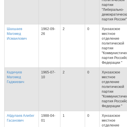
Политической
партии
"Либерально-
демократическ
партия России"
Шахшаев
1962-09-
2
0
Хунзахское
Магомед
26
местное
Исмаилович
отделение
политической
партии
"Коммунистиче
партия Россий
Федерации "
Кадичуев
1965-07-
2
0
Хунзахское
Магомед
10
местное
Гаджиевич
отделение
политической
партии
"Коммунистиче
партия Россий
Федерации "
Абдулаев Алибег
1988-04-
1
0
Хунзахское
Гасанович
01
местное
отделение