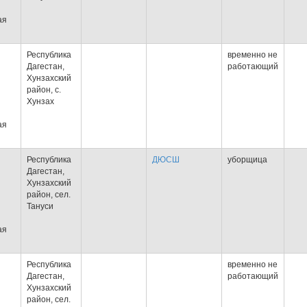
ая
Республика
временно не
Дагестан,
работающий
Хунзахский
район, с.
Хунзах
ая
Республика
ДЮСШ
уборщица
Дагестан,
Хунзахский
район, сел.
Тануси
ая
Республика
временно не
Дагестан,
работающий
Хунзахский
район, сел.