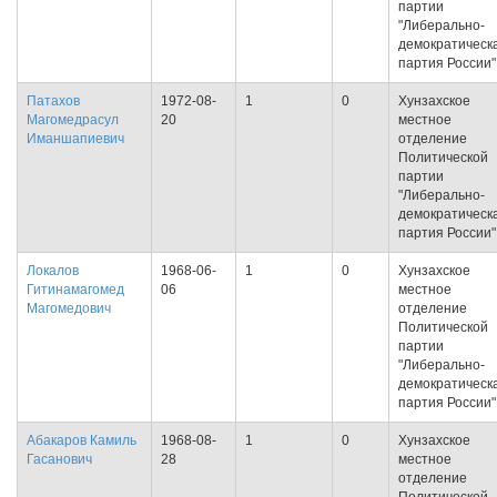
партии
"Либерально-
демократическ
партия России"
Патахов
1972-08-
1
0
Хунзахское
Магомедрасул
20
местное
Иманшапиевич
отделение
Политической
партии
"Либерально-
демократическ
партия России"
Локалов
1968-06-
1
0
Хунзахское
Гитинамагомед
06
местное
Магомедович
отделение
Политической
партии
"Либерально-
демократическ
партия России"
Абакаров Камиль
1968-08-
1
0
Хунзахское
Гасанович
28
местное
отделение