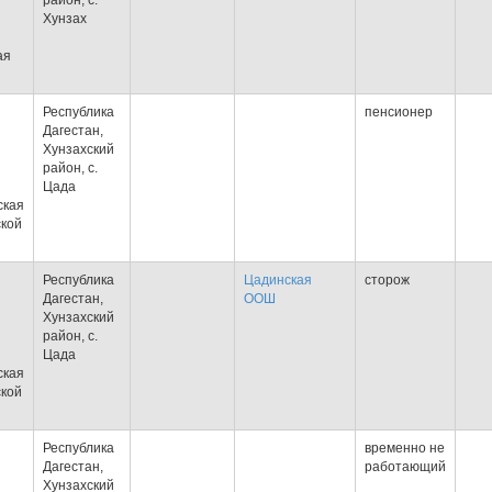
район, с.
Хунзах
ая
Республика
пенсионер
Дагестан,
Хунзахский
район, с.
Цада
ская
ской
Республика
Цадинская
сторож
Дагестан,
ООШ
Хунзахский
район, с.
Цада
ская
ской
Республика
временно не
Дагестан,
работающий
Хунзахский