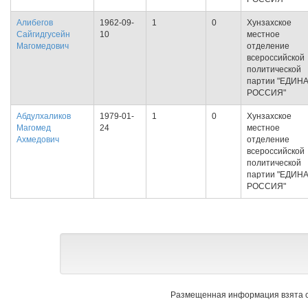
Алибегов
1962-09-
1
0
Хунзахское
Сайгидгусейн
10
местное
Магомедович
отделение
всероссийской
политической
партии "ЕДИН
РОССИЯ"
Абдулхаликов
1979-01-
1
0
Хунзахское
Магомед
24
местное
Ахмедович
отделение
всероссийской
политической
партии "ЕДИН
РОССИЯ"
Размещенная информация взята с