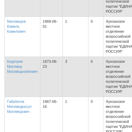
политической
партии "ЕДИН
РОССИЯ"
Магомедов
1968-06-
1
0
Хунзахское
Камиль
01
местное
Камилович
отделение
всероссийской
политической
партии "ЕДИН
РОССИЯ"
Кадичуев
1973-06-
3
0
Хунзахское
Магомед
23
местное
Магомеднабиевич
отделение
всероссийской
политической
партии "ЕДИН
РОССИЯ"
Гайрбегов
1967-06-
1
0
Хунзахское
Магомедрасул
16
местное
Магомедович
отделение
всероссийской
политической
партии "ЕДИН
РОССИЯ"