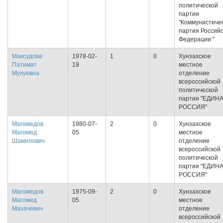
политической
партии
"Коммунистиче
партия Россий
Федерации "
Максудова
1978-02-
1
0
Хунзахское
Патимат
19
местное
Мухуевна
отделение
всероссийской
политической
партии "ЕДИН
РОССИЯ"
Магомедов
1980-07-
2
0
Хунзахское
Магомед
05
местное
Шамилович
отделение
всероссийской
политической
партии "ЕДИН
РОССИЯ"
Магомедов
1975-09-
2
0
Хунзахское
Магомед
05
местное
Махачевич
отделение
всероссийской