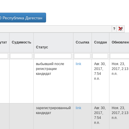
0 Республика Дагестан
?
утат
Судимость
Ссылка
Создан
Обновлен
Статус
выбывший после
link
Авг. 30,
Ноя. 23,
регистрации
2017,
2017, 2:13
кандидат
7:54
п.п.
п.п.
зарегистрированный
link
Авг. 30,
Ноя. 23,
кандидат
2017,
2017, 2:13
7:54
п.п.
п.п.