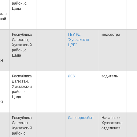
район, с.
Цада
ская
ской
Республика
ГБУ РД
медсестра
Дагестан,
"Хунзахская
Хунзахский
ЦРБ"
район, с.
Цада
АЯ
Республика
ДСУ
водитель
Дагестан,
Хунзахский
район, с.
Цада
АЯ
Республика
Дагэнергосбыт
Начальник
Дагестан
Хунзахского
Хунзахский
отделения
район с.