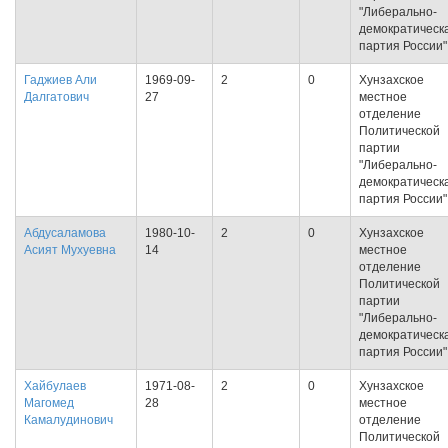
"Либерально-
демократическ
партия России"
Гаджиев Али
1969-09-
2
0
Хунзахское
Далгатович
27
местное
отделение
Политической
партии
"Либерально-
демократическ
партия России"
Абдусаламова
1980-10-
2
0
Хунзахское
Асият Мухуевна
14
местное
отделение
Политической
партии
"Либерально-
демократическ
партия России"
Хайбулаев
1971-08-
2
0
Хунзахское
Магомед
28
местное
Камалудинович
отделение
Политической