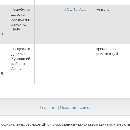
Республика
ХСШЛ с. Арани
учитель
Дагестан,
Хунзахский
район, с.
Цада
АЯ
Республика
временно не
Дагестан,
работающий
Хунзахский
район, с.
Арани
АЯ
Главная
||
Создание сайта
 официальных ресурсов ЦИК, по сообщенным кандидатом данным, и актуальн