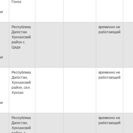
Гонох
ая
Республика
временно не
Дагестан
работающий
Хунзахский
район с.
Цада
ая
Республика
временно не
Дагестан,
работающий
Хунзахский
район, сел.
Хунзах
ая
Республика
временно не
Дагестан,
работающий
Хунзахский