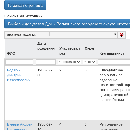
Главная страница
Ссылка на источник :
Выборы депутатов Думы Волчанского городского округа шестог
?
Displayed rows:
54
Дата
рождения
Участвовал
Округ
ФИО
раз
Кем выдвинут
Бодягин
1985-12-
2
5
Свердловское
Дмитрий
30
региональное
Вячеславович
отделение
Политической па
ЛДПР - Либеральн
демократической
партии России
Бурнин Андрей
1953-09-
4
3
Региональное
Григорьевич
14
отделение