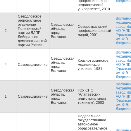
профессионально-
Дзержинс
педагогический
университет", 2010
Свердловское
Волчанс
региональное
механич
отделение
Свердловская
Североуральский
завод, ф
Политической
область,
2
профессиональный
АО "НПК
партии ЛДПР -
город
лицей, 2001
"Уралваг
Либерально-
Волчанск
им. Ф.Э.
демократической
Дзержинс
партии России
Волчанс
механич
Свердловская
Краснотурьинское
завод, ф
область,
4
Самовыдвижение
медицинское
АО "НПК
город
училище, 1981
"Уралваг
Волчанск
им. Ф.Э.
Дзержинс
Волчанс
механич
Свердловская
ГОУ СПО
завод, ф
область,
"Алапаевский
1
Самовыдвижение
АО "НПК
город
индустриальный
"Уралваг
Волчанск
техникум", 2003
им. Ф.Э.
Дзержинс
Федеральное
государственное
автономное
образовательное
Волчанс