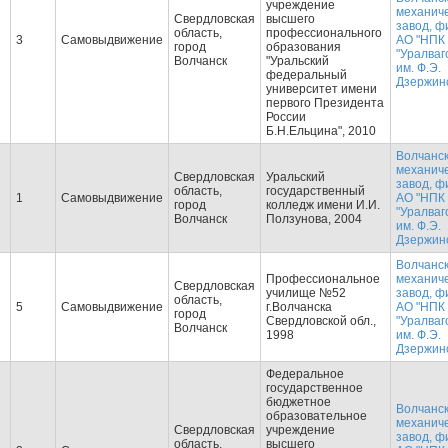
учреждение
механич
Свердловская
высшего
завод, ф
область,
профессионального
3
Самовыдвижение
АО "НПК
город
образования
"Уралваг
Волчанск
"Уральский
им. Ф.Э.
федеральный
Дзержинс
университет имени
первого Президента
России
Б.Н.Ельцина", 2010
Волчанс
механич
Свердловская
Уральский
завод, ф
область,
государственный
1
Самовыдвижение
АО "НПК
город
колледж имени И.И.
"Уралваг
Волчанск
Ползунова, 2004
им. Ф.Э.
Дзержинс
Волчанс
Профессиональное
механич
Свердловская
училище №52
завод, ф
область,
5
Самовыдвижение
г.Волчанска
АО "НПК
город
Свердловской обл.,
"Уралваг
Волчанск
1998
им. Ф.Э.
Дзержинс
Федеральное
государственное
бюджетное
Волчанс
образовательное
механич
Свердловская
учреждение
завод, ф
область,
высшего