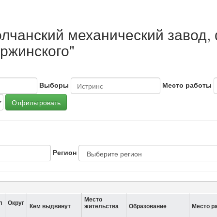
олчанский механический завод
ержинского"
Выборы
Место работы
Отфильтровать
Регион
Место
л
Округ
Кем выдвинут
жительства
Образование
Место р