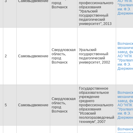
3
Самовыдвижение
АО "НПК
город
профессионального
"Уралваг
Волчанск
образования
им. Ф.Э.
"Уральский
Дзержинс
государственный
педагогический
университет", 2013
Волчанс
механич
Свердловская
Уральский
завод, ф
область,
государственный
2
Самовыдвижение
АО "НПК
город
педагогический
"Уралваг
Волчанск
университет, 2002
им. Ф.Э.
Дзержинс
Государственное
образовательное
Волчанс
учреждение
механич
Свердловская
среднего
завод, ф
область,
5
Самовыдвижение
профессионального
АО "НПК
город
образования
"Уралваг
Волчанск
"Исовский
им. Ф.Э.
геологоразведочный
Дзержинс
техникум", 2007
Волчанс