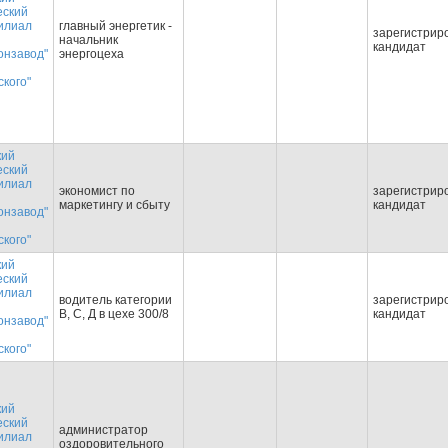
еский
илиал
главный энергетик -
зарегистрир
начальник
кандидат
онзавод"
энергоцеха
кого"
кий
еский
илиал
экономист по
зарегистрир
маркетингу и сбыту
кандидат
онзавод"
кого"
кий
еский
илиал
водитель категории
зарегистрир
В, С, Д в цехе 300/8
кандидат
онзавод"
кого"
кий
еский
администратор
илиал
оздоровительного