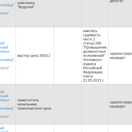
депутат
комплекса
онзавод"
"Водолей"
кого"
имелась
судимость
часть 1
кий
статьи 286
еский
"Превышение
илиал
должностных
зарегистрир
мастер цеха 300/12
полномочий"
кандидат
онзавод"
Уголовного
кодекса
кого"
Российской
Федерации,
снята
21.05.2015 г.
кий
еский
илиал
заместитель
зарегистрир
начальника
кандидат
онзавод"
транспортного цеха
кого"
кий