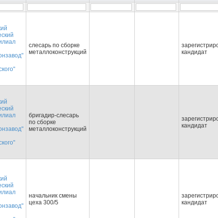
кий
еский
илиал
слесарь по сборке
зарегистрир
металлоконструкций
кандидат
онзавод"
кого"
кий
еский
илиал
бригадир-слесарь
зарегистрир
по сборке
кандидат
онзавод"
металлоконструкций
кого"
кий
еский
илиал
начальник смены
зарегистрир
цеха 300/5
кандидат
онзавод"