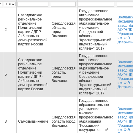
Государственное
Свердловское
автономное
Волчанс
региональное
профессиональное
механич
отделение
Свердловская
образовательное
завод, ф
Политической
область,
учреждение
2
АО "НПК
партии ЛДПР -
город
Свердловской
"Уралваг
Либерально-
Волчанск
области
им. Ф.Э.
демократической
"Краснотурьинский
Дзержинс
партии России
индустриальный
колледж", 2017
Государственное
Свердловское
автономное
Волчанс
региональное
профессиональное
механич
отделение
Свердловская
образовательное
завод, ф
Политической
область,
учреждение
5
АО "НПК
партии ЛДПР -
город
Свердловской
"Уралваг
Либерально-
Волчанск
области
им. Ф.Э.
демократической
"Краснотурьинский
Дзержинс
партии России
индустриальный
колледж", 2017
Государственное
образовательное
учреждение
Волчанс
высшего
механич
Свердловская
профессионального
завод, ф
3
Самовыдвижение
область город
образования
АО "НПК
Волчанск
"Российский
"Уралваг
государственный
им. Ф.Э.