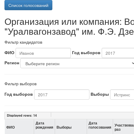
Список голосований
Организация или компания: В
"Уралвагонзавод" им. Ф.Э. Дз
Фильтр кандидатов
ФИО
Год выборов
Регион
Фильтр выборов
Год выборов
Выборы
Displayed rows:
14
Дата
Дата
Участвова
ФИО
рождения
Выборы
голосования
раз