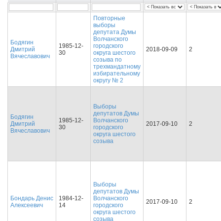
Повторные
выборы
депутата Думы
Волчанского
Бодягин
1985-12-
городского
Дмитрий
2018-09-09
2
30
округа шестого
Вячеславович
созыва по
трехмандатному
избирательному
округу № 2
Выборы
депутатов Думы
Бодягин
1985-12-
Волчанского
Дмитрий
2017-09-10
2
30
городского
Вячеславович
округа шестого
созыва
Выборы
депутатов Думы
Бондарь Денис
1984-12-
Волчанского
2017-09-10
2
Алексеевич
14
городского
округа шестого
созыва