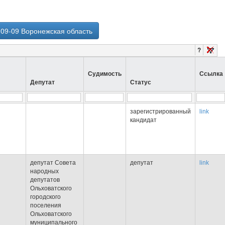
-09-09 Воронежская область
?
Судимость
Ссылка
Депутат
Статус
зарегистрированный
link
кандидат
депутат Совета
депутат
link
народных
депутатов
Ольховатского
городского
поселения
Ольховатского
муниципального