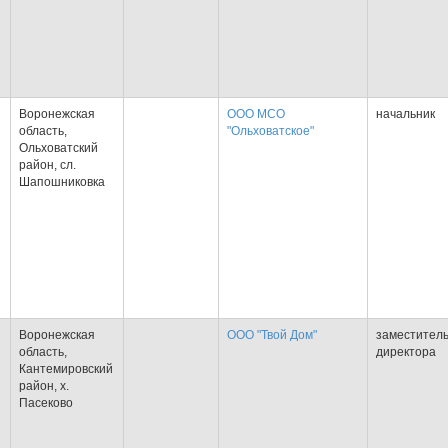
Воронежская
ООО МСО
начальник
область,
"Ольховатское"
Ольховатский
Я
район, сл.
Шапошниковка
Воронежская
ООО "Твой Дом"
заместител
область,
директора
Кантемировский
Я
район, х.
Пасеково