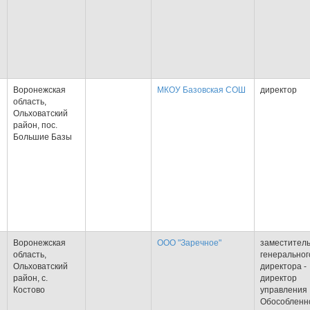
Воронежская
МКОУ Базовская СОШ
директор
область,
Ольховатский
Я
район, пос.
Большие Базы
Воронежская
ООО "Заречное"
заместител
область,
генеральног
Ольховатский
директора -
Я
район, с.
директор
Костово
управления
Обособленн