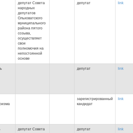
депутат Совета
депутат
link
народных
депутатов
Ольховатского
муниципального
района пятого
созыва,
осуществляет
свои
полномочия на
непостоянной
основе
ь
депутат
link
зарегистрированный
link
уризма
кандидат
ь
депутат Совета
депутат
link