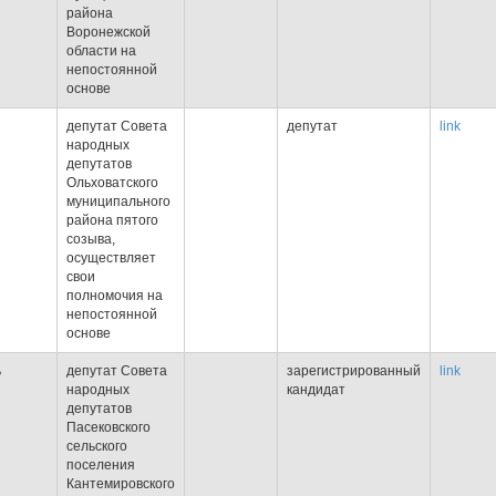
района
Воронежской
области на
непостоянной
основе
депутат Совета
депутат
link
народных
депутатов
Ольховатского
муниципального
района пятого
созыва,
осуществляет
свои
полномочия на
непостоянной
основе
ь
депутат Совета
зарегистрированный
link
народных
кандидат
депутатов
Пасековского
сельского
поселения
Кантемировского