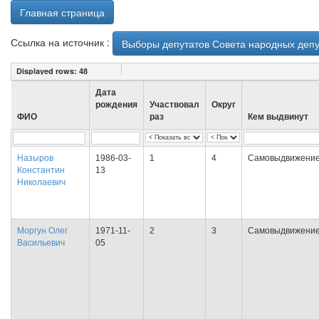
Главная страница
Ссылка на источник :
Выборы депутатов Совета народных депу
Displayed rows:
48
Дата
рождения
Участвовал
Округ
ФИО
раз
Кем выдвинут
Назыров
1986-03-
1
4
Самовыдвижени
Константин
13
Николаевич
Моргун Олег
1971-11-
2
3
Самовыдвижени
Васильевич
05