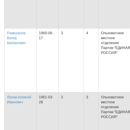
Рамазанов
1960-06-
3
4
Ольховатское
Вагид
17
местное
Шабанович
отделение
Партии "ЕДИНА
РОССИЯ"
Лунев Алексей
1961-03-
3
3
Ольховатское
Иванович
28
местное
отделение
Партии "ЕДИНА
РОССИЯ"