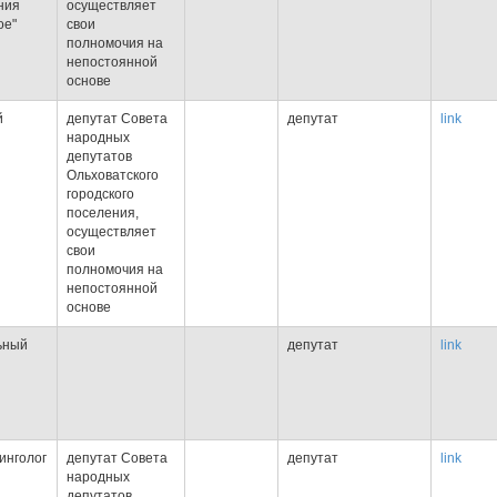
ния
осуществляет
ое"
свои
полномочия на
непостоянной
основе
й
депутат Совета
депутат
link
народных
депутатов
Ольховатского
городского
поселения,
осуществляет
свои
полномочия на
непостоянной
основе
ьный
депутат
link
инголог
депутат Совета
депутат
link
и
народных
депутатов