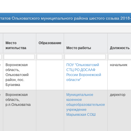
татов Ольховатского муниципального района шестого созыва 2018
Место
Образование
жительства
Место работы
Должность
е
Воронежская
ПОУ "Ольховатский
начальник
область,
СТЦ РО ДОСААФ
Ольховатский
России Воронежской
район, пос.
области"
Бугаевка
е
Воронежская
Муниципальное
директор
область,
казенное
р.п.Ольховатка
общеобразовательное
учреждение
Марьевская СОШ