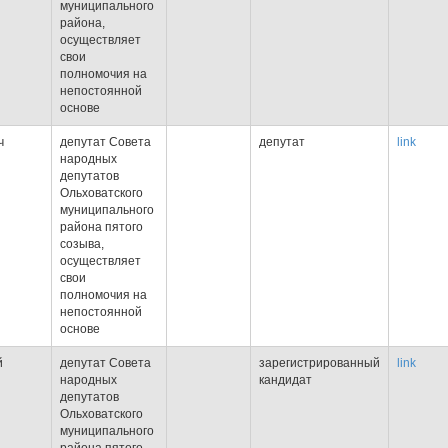
муниципального
района,
осуществляет
свои
полномочия на
непостоянной
основе
ч
депутат Совета
депутат
link
народных
депутатов
Ольховатского
муниципального
района пятого
созыва,
осуществляет
свои
полномочия на
непостоянной
основе
й
депутат Совета
зарегистрированный
link
народных
кандидат
депутатов
Ольховатского
муниципального