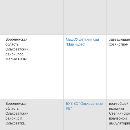
Воронежская
МБДОУ детский сад
заведующая
область,
"Мир чудес"
хозяйством
Ольховатский
Я
район, пос.
Малые Базы
Воронежская
БУЗ ВО "Ольховатская
врач общей
область,
РБ"
практики
Ольховатский
Степнянско
Я
район, р.п.
врачебной
Ольховатка,
амбулатори