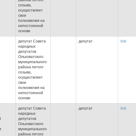
района пятого
созыва,
осуществляет
свои
полномочия на
непостоянной
основе
депутат Совета
депутат
link
народных
депутатов
Ольховатского
муниципального
района пятого
созыва,
осуществляет
свои
полномочия на
непостоянной
основе
депутат Совета
депутат
link
народных
й
депутатов
Ольховатского
и
муниципального
района пятого