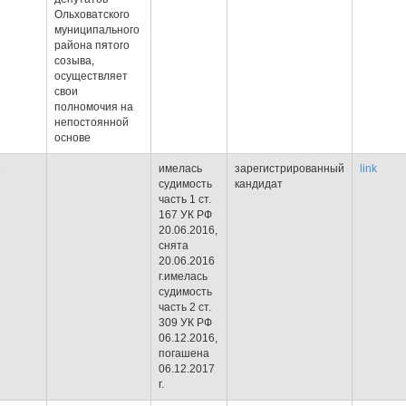
Ольховатского
муниципального
района пятого
созыва,
осуществляет
свои
полномочия на
непостоянной
основе
е
имелась
зарегистрированный
link
судимость
кандидат
часть 1 ст.
167 УК РФ
20.06.2016,
снята
20.06.2016
г.имелась
судимость
часть 2 ст.
309 УК РФ
06.12.2016,
погашена
06.12.2017
г.