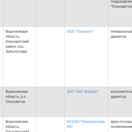
подразделе
"Ольховатск
Воронежская
ООО "Горизонт"
генеральны
область,
директор
Ольховатский
Я
район, пос.
Заболотовка
Воронежская
ЗАО "АВС Фарбен"
исполнител
область, р.п.
директор
Ольховатка
Я
Воронежская
БУЗ ВО "Ольховатская
врач-отолар
область,
РБ"
поликлиник
Ольховатский