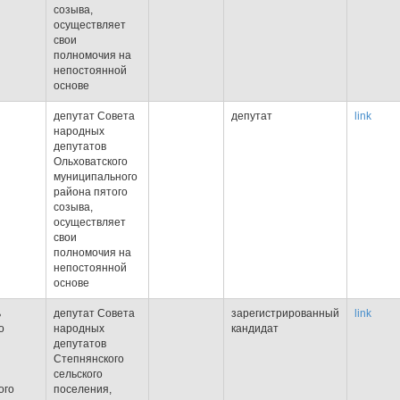
созыва,
осуществляет
свои
полномочия на
непостоянной
основе
депутат Совета
депутат
link
народных
депутатов
Ольховатского
муниципального
района пятого
созыва,
осуществляет
свои
полномочия на
непостоянной
основе
ь
депутат Совета
зарегистрированный
link
о
народных
кандидат
депутатов
Степнянского
сельского
ого
поселения,