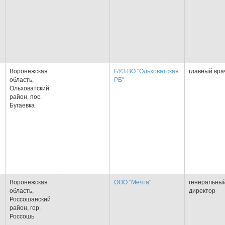
Воронежская
БУЗ ВО "Ольховатская
главный вра
область,
РБ"
Ольховатский
Я
район, пос.
Бугаевка
Воронежская
ООО "Мечта"
генеральны
область,
директор
Россошанский
Я
район, гор.
Россошь