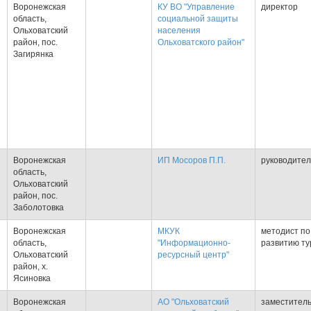
Воронежская
КУ ВО "Управление
директор
область,
социальной защиты
Ольховатский
населения
Я
район, пос.
Ольховатского район"
Загирянка
Воронежская
ИП Мосоров П.П.
руководител
область,
Ольховатский
Я
район, пос.
Заболотовка
Воронежская
МКУК
методист по
область,
"Информационно-
развитию т
Ольховатский
ресурсный центр"
Я
район, х.
Ясиновка
Воронежская
АО "Ольховатский
заместител