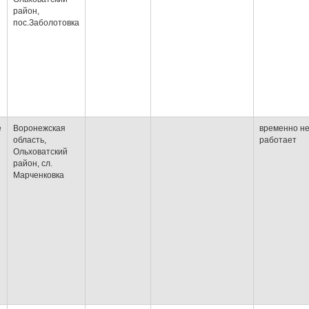
район,
пос.Заболотовка
е
Воронежская
временно н
область,
работает
Ольховатский
район, сл.
Марченковка