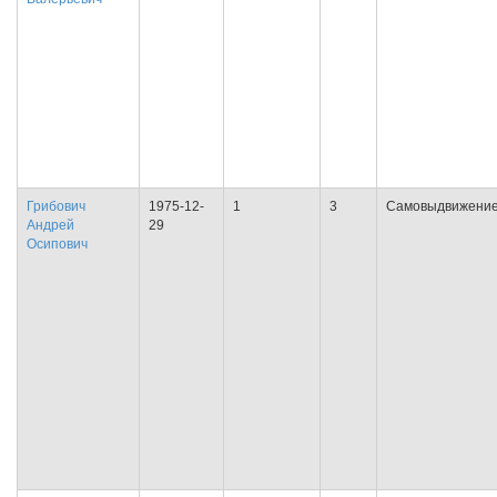
Грибович
1975-12-
1
3
Самовыдвижени
Андрей
29
Осипович