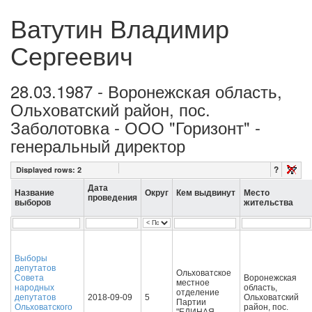
Ватутин Владимир
Сергеевич
28.03.1987 - Воронежская область,
Ольховатский район, пос.
Заболотовка - ООО "Горизонт" -
генеральный директор
?
Displayed rows:
2
Дата
Название
Округ
Кем выдвинут
Место
проведения
выборов
жительства
Выборы
депутатов
Ольховатское
Совета
Воронежская
местное
народных
область,
отделение
депутатов
2018-09-09
5
Ольховатский
Партии
Ольховатского
район, пос.