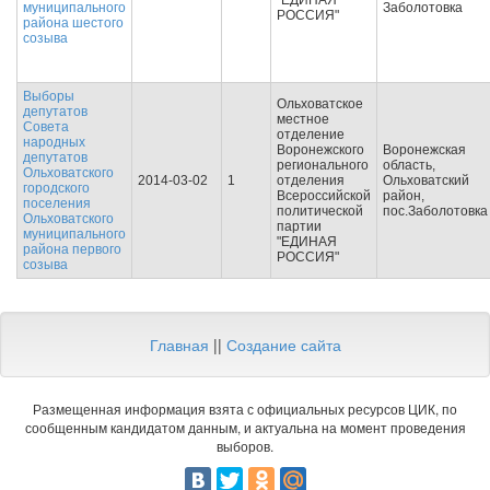
"ЕДИНАЯ
муниципального
Заболотовка
РОССИЯ"
района шестого
созыва
Выборы
Ольховатское
депутатов
местное
Совета
отделение
народных
Воронежского
Воронежская
депутатов
регионального
область,
Ольховатского
2014-03-02
1
отделения
Ольховатский
городского
Всероссийской
район,
поселения
политической
пос.Заболотовка
Ольховатского
партии
муниципального
"ЕДИНАЯ
района первого
РОССИЯ"
созыва
Главная
||
Создание сайта
Размещенная информация взята с официальных ресурсов ЦИК, по
сообщенным кандидатом данным, и актуальна на момент проведения
выборов.