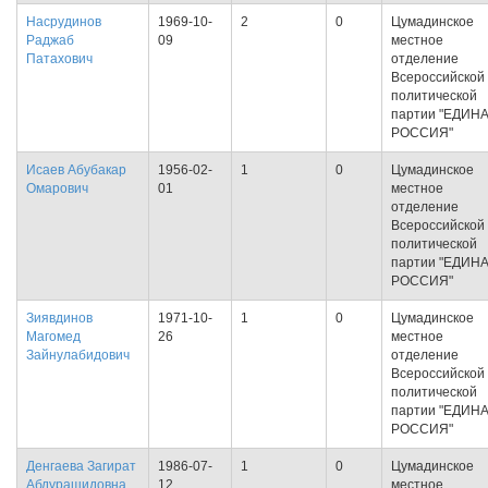
Насрудинов
1969-10-
2
0
Цумадинское
Раджаб
09
местное
Патахович
отделение
Всероссийской
политической
партии "ЕДИН
РОССИЯ"
Исаев Абубакар
1956-02-
1
0
Цумадинское
Омарович
01
местное
отделение
Всероссийской
политической
партии "ЕДИН
РОССИЯ"
Зиявдинов
1971-10-
1
0
Цумадинское
Магомед
26
местное
Зайнулабидович
отделение
Всероссийской
политической
партии "ЕДИН
РОССИЯ"
Денгаева Загират
1986-07-
1
0
Цумадинское
Абдурашидовна
12
местное