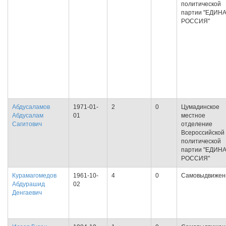
политической
партии "ЕДИН
РОССИЯ"
Абдусаламов
1971-01-
2
0
Цумадинское
Абдусалам
01
местное
Сагитович
отделение
Всероссийской
политической
партии "ЕДИН
РОССИЯ"
Курамагомедов
1961-10-
4
0
Самовыдвижен
Абдурашид
02
Денгаевич