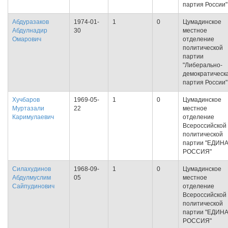
партия России"
Абдуразаков
1974-01-
1
0
Цумадинское
Абдулнадир
30
местное
Омарович
отделение
политической
партии
"Либерально-
демократическ
партия России"
Хучбаров
1969-05-
1
0
Цумадинское
Муртазали
22
местное
Каримулаевич
отделение
Всероссийской
политической
партии "ЕДИН
РОССИЯ"
Силахудинов
1968-09-
1
0
Цумадинское
Абдулмуслим
05
местное
Сайпудинович
отделение
Всероссийской
политической
партии "ЕДИН
РОССИЯ"