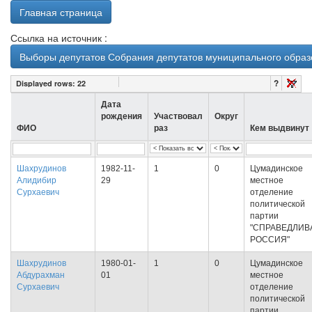
Главная страница
Ссылка на источник :
Выборы депутатов Собрания депутатов муниципального образо
?
Displayed rows:
22
Дата
рождения
Участвовал
Округ
ФИО
раз
Кем выдвинут
Шахрудинов
1982-11-
1
0
Цумадинское
Алидибир
29
местное
Сурхаевич
отделение
политической
партии
"СПРАВЕДЛИВ
РОССИЯ"
Шахрудинов
1980-01-
1
0
Цумадинское
Абдурахман
01
местное
Сурхаевич
отделение
политической
партии